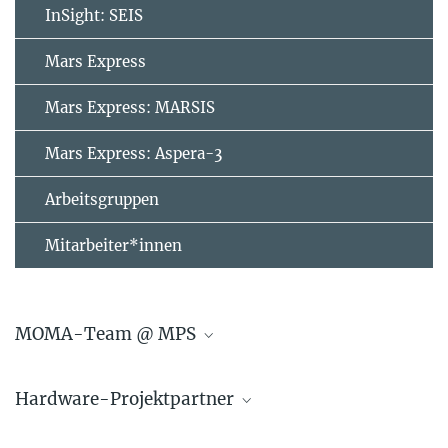
InSight: SEIS
Mars Express
Mars Express: MARSIS
Mars Express: Aspera-3
Arbeitsgruppen
Mitarbeiter*innen
MOMA-Team @ MPS
Principal Investigator:
Hardware-Projektpartner
Goesmann, Fred
Laser Zentrum Hannover e.V. (Deutschland)
Projektmanager: