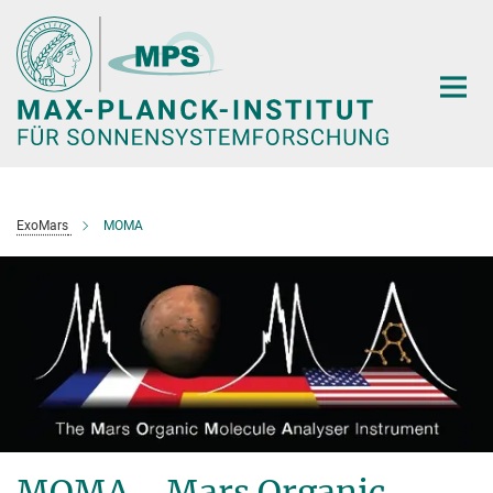
Hauptinhalt
ExoMars
MOMA
MOMA - M
ars
O
rganic