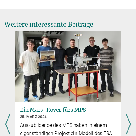
Laboratoire Interuniversitaire des Systèmes Atmosphériques
Roders, Olaf
(Frankreich)
Goddard Space Flight Center (USA)
Wissenschaftlerin:
Weitere interessante Beiträge
Yesil Sahan, Fatma
Projekt-Ingenieur:
Gerhardy, René
Bio-Monitoring und Planetary Protection:
Scharge, Yvonne
e
Ein Mars-Rover fürs MPS
25. MÄRZ 2026
Auszubildende des MPS haben in einem
b
eigenständigen Projekt ein Modell des ESA-