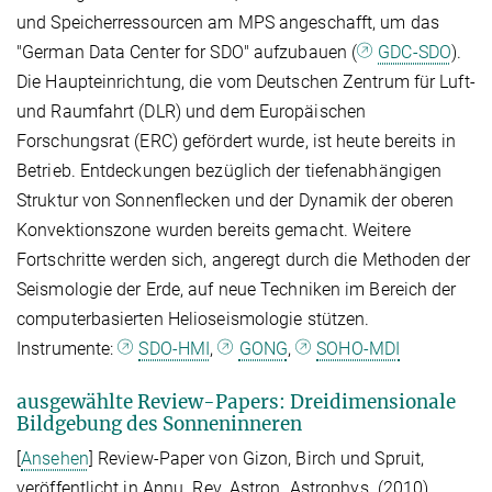
und Speicherressourcen am MPS angeschafft, um das
"German Data Center for SDO" aufzubauen (
GDC-SDO
).
Die Haupteinrichtung, die vom Deutschen Zentrum für Luft-
und Raumfahrt (DLR) und dem Europäischen
Forschungsrat (ERC) gefördert wurde, ist heute bereits in
Betrieb. Entdeckungen bezüglich der tiefenabhängigen
Struktur von Sonnenflecken und der Dynamik der oberen
Konvektionszone wurden bereits gemacht. Weitere
Fortschritte werden sich, angeregt durch die Methoden der
Seismologie der Erde, auf neue Techniken im Bereich der
computerbasierten Helioseismologie stützen.
Instrumente:
SDO-HMI
,
GONG
,
SOHO-MDI
ausgewählte Review-Papers: Dreidimensionale
Bildgebung des Sonneninneren
[
Ansehen
] Review-Paper von Gizon, Birch und Spruit,
veröffentlicht in Annu. Rev. Astron. Astrophys. (2010).