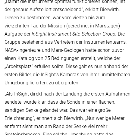
„Damit die Instrumente optimal funktionieren können, ist
der genaue Aufstellort entscheidend“, erklärt Bierwirth.
Diesen zu bestimmen, war vom vierten bis zum
vierzehnten Tag der Mission (gerechnet in Marstagen)
Aufgabe der
InSight Instrument Site Selection Group.
Die
Gruppe bestehend aus Vertretern der Instrumententeams,
NASA-Ingenieure und Mars-Geologen hatte schon zuvor
einen Katalog von 25 Bedingungen erstellt, welche der
„Arbeitsplatz“ erfüllen sollte. Diese galt es nun anhand der
ersten Bilder, die InSight‘s Kameras von ihrer unmittelbaren
Umgebung lieferten, zu überprüfen.
„Als InSight direkt nach der Landung die ersten Aufnahmen
sendete, wurde klar, dass die Sonde in einer flachen,
sandigen Senke gelandet war. Das war eine große
Erleichterung“, erinnert sich Bierwirth. „Nur wenige Meter
entfernt sieht man am Rand der Senke viel mehr
Gesteinsbrocken. Eine solche Umgebung hätte das