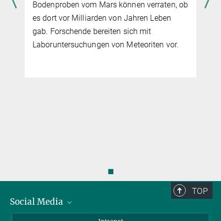
b
Die Ursprungskörper unterschiedlicher
Source
DOI
Meteorite könnten in derselben Region des
Sonnensystems entstanden sein. Das
zeigen neue Computersimulationen.
◼
TOP
Social Media
Bluesky