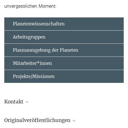
unvergesslichen Moment.
Planetenwissenschaften
Arbeitsgruppen
Plasmaumgebung der Planeten
Mitarbeiter*innen
Projekte/Missionen
Kontakt
Dr. Birgit Krummheuer
Originalveröffentlichungen
Presse- und Öffentlichkeitsarbeit