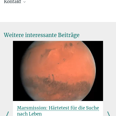
Kontakt
Dr. Birgit Krummheuer
Presse- und Öffentlichkeitsarbeit
+49 173 3958625
krummheuer@...
Weitere interessante Beiträge
Max-Planck-Institut für Sonnensystemforschung, Göttingen
Prof. Dr. Thorsten Kleine
Direktor
+49 551 384979-467
kleine-office@...
Max-Planck-Institut für Sonnensystemforschung, Göttingen
Fotos zum Download
Thorsten Kleine copyright MPS
1.19 MB
Marsmission: Härtetest für die Suche
Überreichung der Urkunde copyright MPS M Piralla
1.69 MB
nach Leben