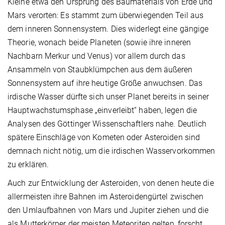
Kleine etwa den Ursprung des Baumaterials von Erde und
Mars verorten: Es stammt zum überwiegenden Teil aus
dem inneren Sonnensystem. Dies widerlegt eine gängige
Theorie, wonach beide Planeten (sowie ihre inneren
Nachbarn Merkur und Venus) vor allem durch das
Ansammeln von Staubklümpchen aus dem äußeren
Sonnensystem auf ihre heutige Größe anwuchsen. Das
irdische Wasser dürfte sich unser Planet bereits in seiner
Hauptwachstumsphase „einverleibt“ haben, legen die
Analysen des Göttinger Wissenschaftlers nahe. Deutlich
spätere Einschläge von Kometen oder Asteroiden sind
demnach nicht nötig, um die irdischen Wasservorkommen
zu erklären.
Auch zur Entwicklung der Asteroiden, von denen heute die
allermeisten ihre Bahnen im Asteroidengürtel zwischen
den Umlaufbahnen von Mars und Jupiter ziehen und die
als Mutterkörper der meisten Meteoriten gelten, forscht