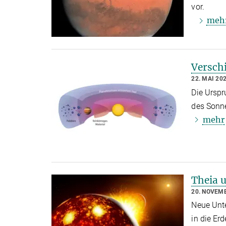
vor.
meh
Verschi
22. MAI 20
Die Urspr
des Sonn
mehr
Theia 
20. NOVEM
Neue Unte
in die Er