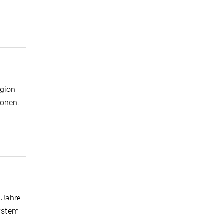
egion
ionen.
 Jahre
ystem