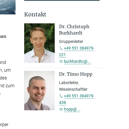
Kontakt
Dr. Christoph
Burkhardt
sen
Gruppenleiter
+49 551 384979-
221
burkhardtc@...
und
n, um
Dr. Timo Hopp
 des
Laborleiter,
ind zum
Wissenschaftler
n
+49 551 384979-
438
hopp@...
rper