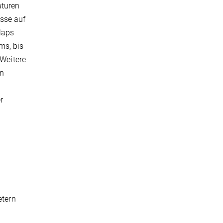
aturen
sse auf
laps
ms, bis
 Weitere
en
r
etern