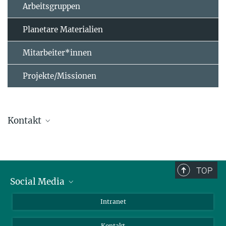
Arbeitsgruppen
Planetare Materialien
Mitarbeiter*innen
Projekte/Missionen
Kontakt
Dr. Christoph Burkhardt
Gruppenleiter
+49 551 384979-221
TOP
burkhardtc@...
Social Media
Bluesky
Intranet
Dr. Timo Hopp
Facebook
Kontakt