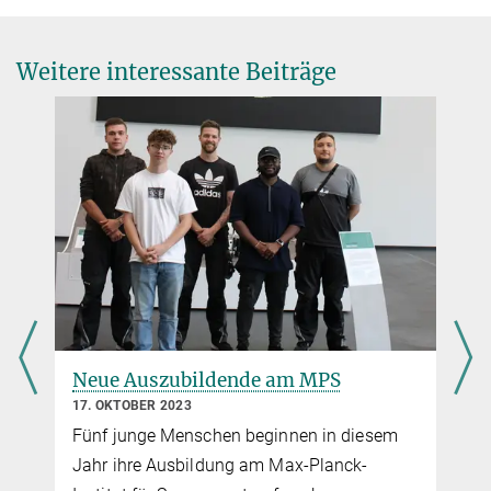
Presse- und Öffentlichkeitsarbeit
+49 551 384979-462
presseinfo@...
Weitere interessante Beiträge
Mobil: +49 173 395 8625
Neue Auszubildende am MPS
17. OKTOBER 2023
Fünf junge Menschen beginnen in diesem
Jahr ihre Ausbildung am Max-Planck-