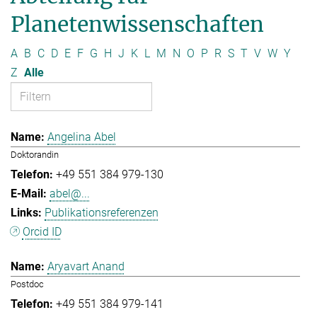
Planetenwissenschaften
A
B
C
D
E
F
G
H
J
K
L
M
N
O
P
R
S
T
V
W
Y
Z
Alle
Angelina Abel
Doktorandin
+49 551 384 979-130
abel@...
Publikationsreferenzen
Orcid ID
Aryavart Anand
Postdoc
+49 551 384 979-141