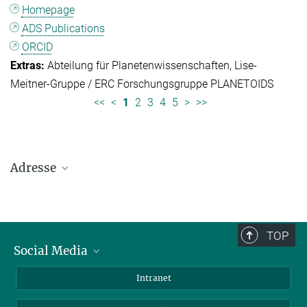
Homepage
ADS Publications
ORCID
Abteilung für Planetenwissenschaften
Lise-
Meitner-Gruppe / ERC Forschungsgruppe PLANETOIDS
<<
<
1
2
3
4
5
>
>>
Adresse
Max-Planck-Institut für Sonnensystemforschung
Justus-von-Liebig-Weg 3
37077 Göttingen
TOP
Social Media
Telefon: +49 551 384 979-0
Bluesky
Intranet
E-Mail:
presseinfo@mps.mpg.de
Facebook