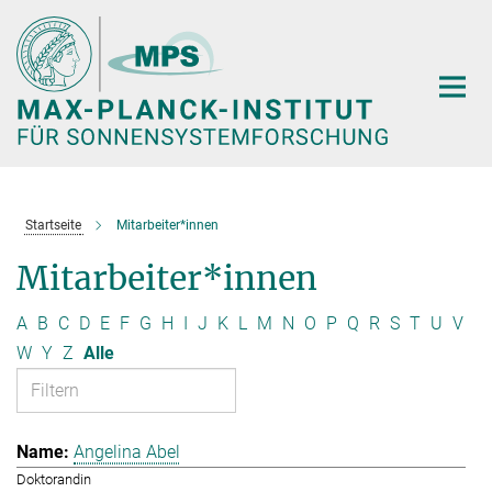
Hauptinhalt
Startseite
Mitarbeiter*innen
Mitarbeiter*innen
A
B
C
D
E
F
G
H
I
J
K
L
M
N
O
P
Q
R
S
T
U
V
W
Y
Z
Alle
Angelina Abel
Doktorandin