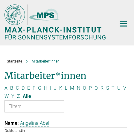
Hauptinhalt
Startseite
Mitarbeiter*innen
Mitarbeiter*innen
A
B
C
D
E
F
G
H
I
J
K
L
M
N
O
P
Q
R
S
T
U
V
W
Y
Z
Alle
Angelina Abel
Doktorandin