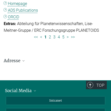
Homepage
ADS Publications
ORCID
Abteilung für Planetenwissenschaften
Lise-
Meitner-Gruppe / ERC Forschungsgruppe PLANETOIDS
<<
<
1
2
3
4
5
>
>>
Adresse
Max-Planck-Institut für Sonnensystemforschung
Justus-von-Liebig-Weg 3
37077 Göttingen
TOP
Social Media
Telefon: +49 551 384 979-0
Bluesky
Intranet
E-Mail:
presseinfo@mps.mpg.de
Facebook