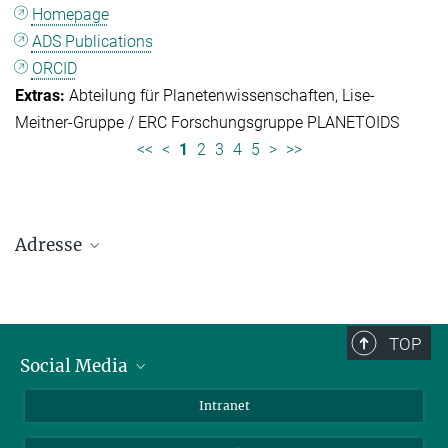
Homepage
ADS Publications
ORCID
Abteilung für Planetenwissenschaften
Lise-
Meitner-Gruppe / ERC Forschungsgruppe PLANETOIDS
<<
<
1
2
3
4
5
>
>>
Adresse
Max-Planck-Institut für Sonnensystemforschung
Justus-von-Liebig-Weg 3
37077 Göttingen
TOP
Social Media
Telefon: +49 551 384 979-0
Bluesky
Intranet
E-Mail:
presseinfo@mps.mpg.de
Facebook