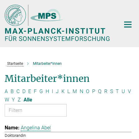
Hauptinhalt
Startseite
Mitarbeiter*innen
Mitarbeiter*innen
A
B
C
D
E
F
G
H
I
J
K
L
M
N
O
P
Q
R
S
T
U
V
W
Y
Z
Alle
Angelina Abel
Doktorandin