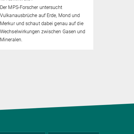
Der MPS-Forscher untersucht
Beim ihrem
Vulkanausbrüche auf Erde, Mond und
fing die S
Merkur und schaut dabei genau auf die
einzigartig
Wechselwirkungen zwischen Gasen und
die Röntgen
Mineralen.
Planeten zu