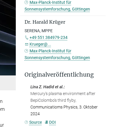
Max-Planck-Institut für
Sonnensystemforschung, Göttingen
Dr. Harald Krüger
SERENA, MPPE
+49 551 384979-234
Krueger@...
Max-Planck-Institut für
Sonnensystemforschung, Göttingen
Originalveröffentlichung
Lina Z. Hadid et al.:
Mercury’s plasma environment after
BepiColombo’s third flyby,
en
Communicatioms Physics, 3. Oktober
nem
2024
Source
DOI
ur