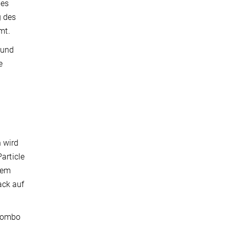
des
g des
mt.
 und
e
 wird
article
nem
ack auf
olombo