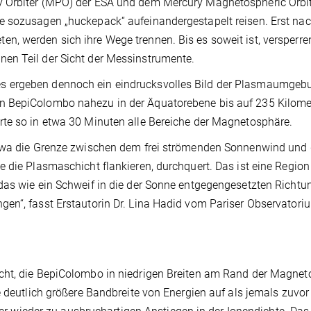
y Orbiter (MPO) der ESA und dem Mercury Magnetospheric Orbi
e sozusagen „huckepack“ aufeinandergestapelt reisen. Erst na
, werden sich ihre Wege trennen. Bis es soweit ist, versperre
en Teil der Sicht der Messinstrumente.
s ergeben dennoch ein eindrucksvolles Bild der Plasmaumgeb
n BepiColombo nahezu in der Äquatorebene bis auf 235 Kilome
rte so in etwa 30 Minuten alle Bereiche der Magnetosphäre.
etwa die Grenze zwischen dem frei strömenden Sonnenwind und 
 die Plasmaschicht flankieren, durchquert. Das ist eine Region
das wie ein Schweif in die der Sonne entgegengesetzten Richtu
en“, fasst Erstautorin Dr. Lina Hadid vom Pariser Observatori
cht, die BepiColombo in niedrigen Breiten am Rand der Magne
e deutlich größere Bandbreite von Energien auf als jemals zuvo