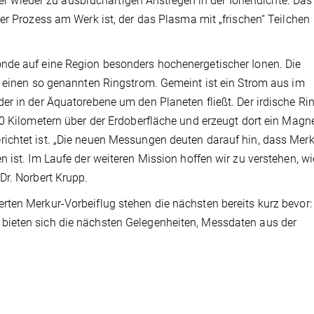
wieder zu ausbruchartigen Anstiegen in der Ionendichte. Da
er Prozess am Werk ist, der das Plasma mit „frischen“ Teilchen
nde auf eine Region besonders hochenergetischer Ionen. Die
f einen so genannten Ringstrom. Gemeint ist ein Strom aus im
er in der Äquatorebene um den Planeten fließt. Der irdische R
0 Kilometern über der Erdoberfläche und erzeugt dort ein Magne
ichtet ist. „Die neuen Messungen deuten darauf hin, dass Mer
 ist. Im Laufe der weiteren Mission hoffen wir zu verstehen, wi
Dr. Norbert Krupp.
ten Merkur-Vorbeiflug stehen die nächsten bereits kurz bevor:
bieten sich die nächsten Gelegenheiten, Messdaten aus der