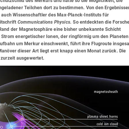
utzschild des Merkurs und hatte so die Möglichkeit, die
ngeladener Teilchen dort zu bestimmen. Von den Ergebnisse
 auch Wissenschaftler des Max-Planck-Instituts für
tschrift
Communications Physics.
So entdeckten die Forsch
 Rand der Magnetosphäre eine bisher unbekannte Schicht
 Strom energetischer Ionen, der ringförmig um den Planeten
aufbahn um Merkur einschwenkt, führt ihre Flugroute insges
anöver dieser Art liegt erst knapp einen Monat zurück. Die
 zurzeit ausgewertet.