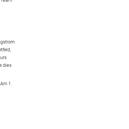
s Team
ingstrom
tfeld,
kurs
e dies
 Am 1.