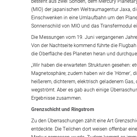
besteht aus zwei Sonden, dem Mercury Planetar
(MIO) der japanischen Weltraumagentur Jaxa, di
Einschwenken in eine Umlaufbahn um den Planeten
Sonnenschild von MIO und das Transfermodul ein
Die Messungen vom 19. Juni vergangenen Jahre
Von der Nachtseite kommend führte die Flugbah
die Oberfläche des Planeten heran und durchque
„Wir haben die erwarteten Strukturen gesehen: 
Magnetosphäre; zudem haben wir die 'Hörner', die
heißerem, dichterem, elektrisch geladenem Gas, 
wegströmt. Aber es gab auch einige Überraschung
Ergebnisse zusammen.
Grenzschicht und Ringstrom
Zu den Überraschungen zählt eine Art Grenzschi
entdeckte. Die Teilchen dort weisen offenbar ein