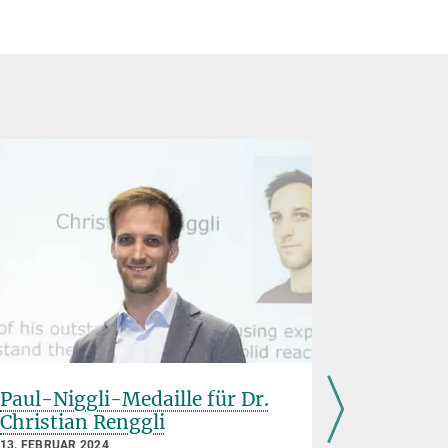
Paul-Niggli-Medaille für Dr.
„Regen“
Christian Renggli
erzeugt 
13. FEBRUAR 2024
18. JULI 2023