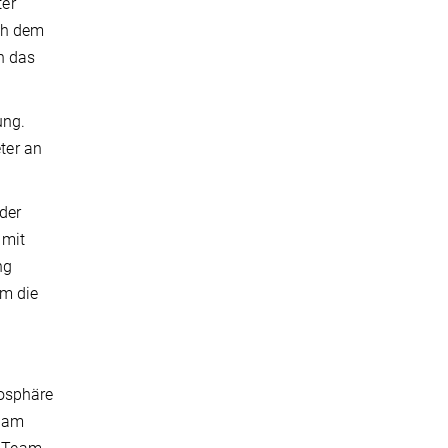
ter
ch dem
n das
ung.
ter an
der
 mit
ng
um die
tosphäre
r am