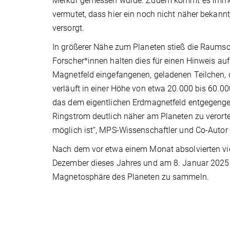
Merkur gemessen wurde. Zudem kommt es immer 
vermutet, dass hier ein noch nicht näher bekannt
versorgt.
In größerer Nähe zum Planeten stieß die Raumso
Forscher*innen halten dies für einen Hinweis au
Magnetfeld eingefangenen, geladenen Teilchen, d
verläuft in einer Höhe von etwa 20.000 bis 60.00
das dem eigentlichen Erdmagnetfeld entgegenger
Ringstrom deutlich näher am Planeten zu verorten
möglich ist“, MPS-Wissenschaftler und Co-Autor 
Nach dem vor etwa einem Monat absolvierten vier
Dezember dieses Jahres und am 8. Januar 2025 
Magnetosphäre des Planeten zu sammeln.