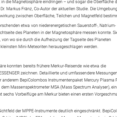
 in die Magnetosphäre eindringen – und sogar die Oberfläche 
r Dr. Markus Fränz, Co-Autor der aktuellen Studie. Die Umgebun
wirkung zwischen Oberfläche, Teilchen und Magnetfeld bestim
Forschenden etwa von niederenergetischen Sauerstoff-, Natrium-
chtseite des Planeten in der Magnetosphäre messen konnte. Si
von wo sie durch die Aufheizung der Tagseite des Planeten
 kleinsten Mini-Meteoriten herausgeschlagen werden.
e konnten bereits frühere Merkur-Reisende wie etwa die
SSENGER zeichnen. Detaillierte und umfassendere Messungen
er anderem BepiColombos Instrumentenpaket Mercury Plasma P
n dem Massenspektrometer MSA (Mass Spectrum Analyser), ei
amt sechs Vorbeiflüge am Merkur bieten einen ersten Vorgeschm
s Sichtfeld der MPPE-Instrumente deutlich eingeschränkt. BepiC