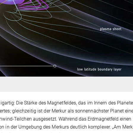
gartig: Die Stärke des Magnetfeldes, das im Innern des Planet
Wertes; gleichzeitig ist der Merkur als sonnennächster Planet ei
wind-Teilchen ausgesetzt. Während das Erdmagnetfeld einen
ation in der Umgebung des Merkurs deutlich komplexer. „Am Merk