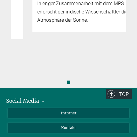
In enger Zusammenarbeit mit dem MPS
Sunrise III Projektwissenschaftler
erforscht der indische Wissenschaftler die
+49 551 384979-397
Atmosphäre der Sonne.
Gandorfer@...
Max-Planck-Institut für Sonnensystemforschung, Göttingen
Bianca Grauf
Sunrise III-Ingenieurin
+49 551 384979-276
Grauf@...
Max-Planck-Institut für Sonnensystemforschung, Göttingen
◼
TOP
Social Media
Bluesky
Intranet
Facebook
Kontakt
Instagram