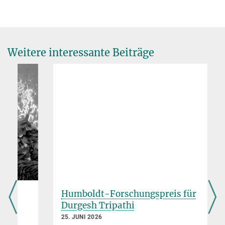
Dr. Birgit Krummheuer
Presse- und Öffentlichkeitsarbeit
+49 173 3958625
krummheuer@...
Weitere interessante Beiträge
Max-Planck-Institut für Sonnensystemforschung, Göttingen
Prof. Dr. Sami Solanki
Sunrise III Principal Investigator, Direktor
+49 551 384979-325
solanki-office@...
Max-Planck-Institut für Sonnensystemforschung, Göttingen
Dr. Andreas Korpi-Lagg
Sunrise III Pojektmanager
+49 551 384969-465
Lagg@...
Humboldt-Forschungspreis für
Max-Planck-Institut für Sonnensystemforschung, Göttingen
Durgesh Tripathi
25. JUNI 2026
Dr. Achim Gandorfer