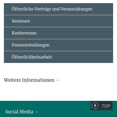
Öffentliche Vorträge und Veranstaltungen
Seminare
Konferenzen
Pressemitteilungen
Öffentlichkeitsarbeit
Weitere Informationen
Pressemitteilung der Universität Göttingen
Dr. Berliner - Dr. Ungewitter - Stiftung
TOP
International Max Planck Research School for Solar
Social Media
System Science at the University of Göttingen