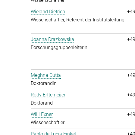
Wissenschaftler
Wieland Dietrich
+49
Wissenschaftler, Referent der Institutsleitung
Joanna Drazkowska
+49
Forschungsgruppenleiterin
Meghna Dutta
+49
Doktorandin
Rody Erftemeijer
+49
Doktorand
Willi Exner
+49
Wissenschaftler
Pablo de Lucia Finkel
+49