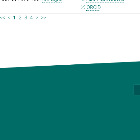
ORCID
<<
<
1
2
3
4
>
>>