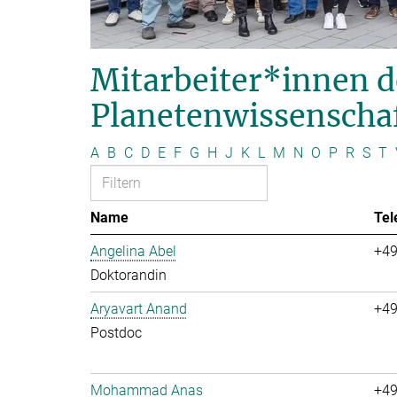
Mitarbeiter*innen d
Planetenwissenscha
A
B
C
D
E
F
G
H
J
K
L
M
N
O
P
R
S
T
Name
Tel
Angelina Abel
+49
Doktorandin
Aryavart Anand
+49
Postdoc
Mohammad Anas
+49