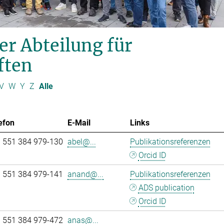
er Abteilung für
ften
V
W
Y
Z
Alle
efon
E-Mail
Links
 551 384 979-130
abel@...
Publikationsreferenzen
Orcid ID
 551 384 979-141
anand@...
Publikationsreferenzen
ADS publication
Orcid ID
 551 384 979-472
anas@...