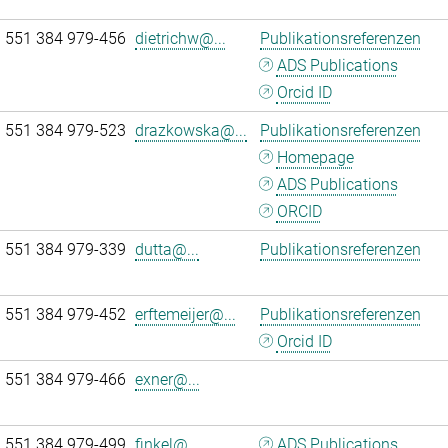
 551 384 979-456
dietrichw@...
Publikationsreferenzen
ADS Publications
Orcid ID
 551 384 979-523
drazkowska@...
Publikationsreferenzen
Homepage
ADS Publications
ORCID
 551 384 979-339
dutta@...
Publikationsreferenzen
 551 384 979-452
erftemeijer@...
Publikationsreferenzen
Orcid ID
 551 384 979-466
exner@...
 551 384 979-499
finkel@...
ADS Publications