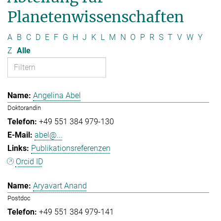
Planetenwissenschaften
A
B
C
D
E
F
G
H
J
K
L
M
N
O
P
R
S
T
V
W
Y
Z
Alle
Angelina Abel
Doktorandin
+49 551 384 979-130
abel@...
Publikationsreferenzen
Orcid ID
Aryavart Anand
Postdoc
+49 551 384 979-141