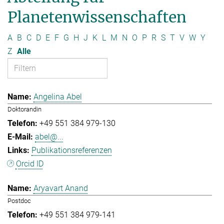
Planetenwissenschaften
A
B
C
D
E
F
G
H
J
K
L
M
N
O
P
R
S
T
V
W
Y
Z
Alle
Angelina Abel
Doktorandin
+49 551 384 979-130
abel@...
Publikationsreferenzen
Orcid ID
Aryavart Anand
Postdoc
+49 551 384 979-141