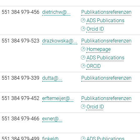
 551 384 979-456
dietrichw@...
Publikationsreferenzen
ADS Publications
Orcid ID
 551 384 979-523
drazkowska@...
Publikationsreferenzen
Homepage
ADS Publications
ORCID
 551 384 979-339
dutta@...
Publikationsreferenzen
 551 384 979-452
erftemeijer@...
Publikationsreferenzen
Orcid ID
 551 384 979-466
exner@...
 551 384 979-499
finkel@...
ADS Publications