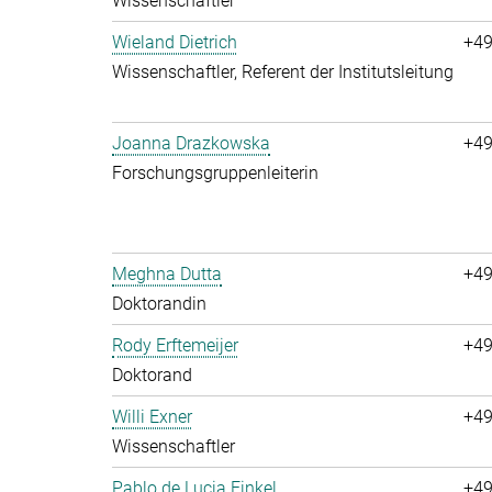
Wissenschaftler
Wieland Dietrich
+49
Wissenschaftler, Referent der Institutsleitung
Joanna Drazkowska
+49
Forschungsgruppenleiterin
Meghna Dutta
+49
Doktorandin
Rody Erftemeijer
+49
Doktorand
Willi Exner
+49
Wissenschaftler
Pablo de Lucia Finkel
+49