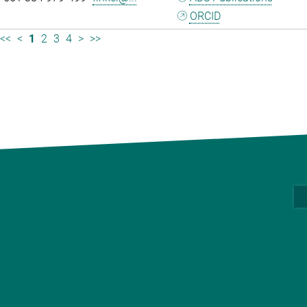
ORCID
<<
<
1
2
3
4
>
>>