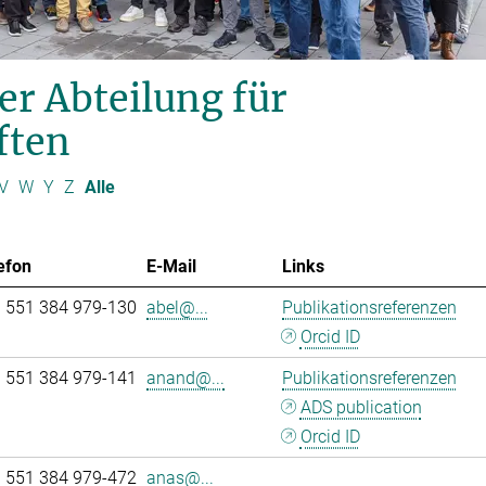
er Abteilung für
ften
V
W
Y
Z
Alle
efon
E-Mail
Links
 551 384 979-130
abel@...
Publikationsreferenzen
Orcid ID
 551 384 979-141
anand@...
Publikationsreferenzen
ADS publication
Orcid ID
 551 384 979-472
anas@...