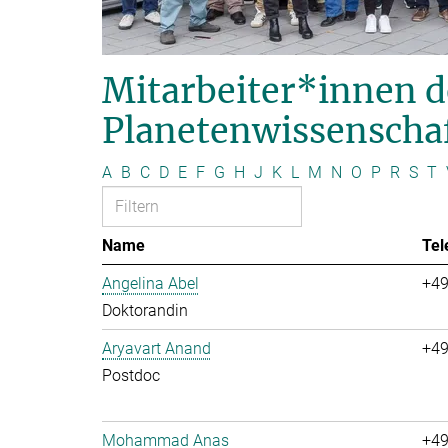
Mitarbeiter*innen d
Planetenwissenscha
A
B
C
D
E
F
G
H
J
K
L
M
N
O
P
R
S
T
Name
Tel
Angelina Abel
+49
Doktorandin
Aryavart Anand
+49
Postdoc
Mohammad Anas
+49