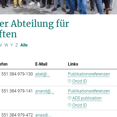
er Abteilung für
ften
V
W
Y
Z
Alle
efon
E-Mail
Links
 551 384 979-130
abel@...
Publikationsreferenzen
Orcid ID
 551 384 979-141
anand@...
Publikationsreferenzen
ADS publication
Orcid ID
 551 384 979-472
anas@...