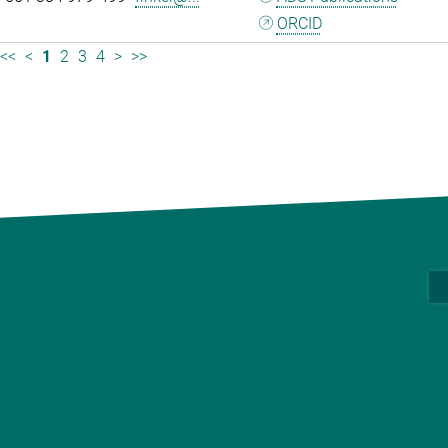
ORCID
<<
<
1
2
3
4
>
>>