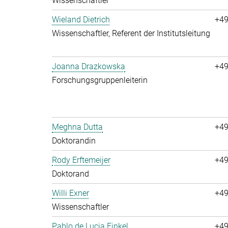
Wissenschaftler
Wieland Dietrich
+49
Wissenschaftler, Referent der Institutsleitung
Joanna Drazkowska
+49
Forschungsgruppenleiterin
Meghna Dutta
+49
Doktorandin
Rody Erftemeijer
+49
Doktorand
Willi Exner
+49
Wissenschaftler
Pablo de Lucia Finkel
+49