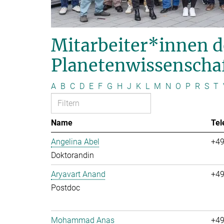
Mitarbeiter*innen d
Planetenwissenscha
A
B
C
D
E
F
G
H
J
K
L
M
N
O
P
R
S
T
Name
Tel
Angelina Abel
+49
Doktorandin
Aryavart Anand
+49
Postdoc
Mohammad Anas
+49