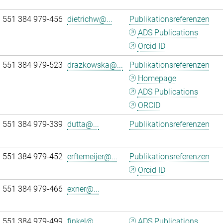
 551 384 979-456
dietrichw@...
Publikationsreferenzen
ADS Publications
Orcid ID
 551 384 979-523
drazkowska@...
Publikationsreferenzen
Homepage
ADS Publications
ORCID
 551 384 979-339
dutta@...
Publikationsreferenzen
 551 384 979-452
erftemeijer@...
Publikationsreferenzen
Orcid ID
 551 384 979-466
exner@...
 551 384 979-499
finkel@...
ADS Publications