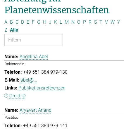
Planetenwissenschaften
A
B
C
D
E
F
G
H
J
K
L
M
N
O
P
R
S
T
V
W
Y
Z
Alle
Angelina Abel
Doktorandin
+49 551 384 979-130
abel@...
Publikationsreferenzen
Orcid ID
Aryavart Anand
Postdoc
+49 551 384 979-141