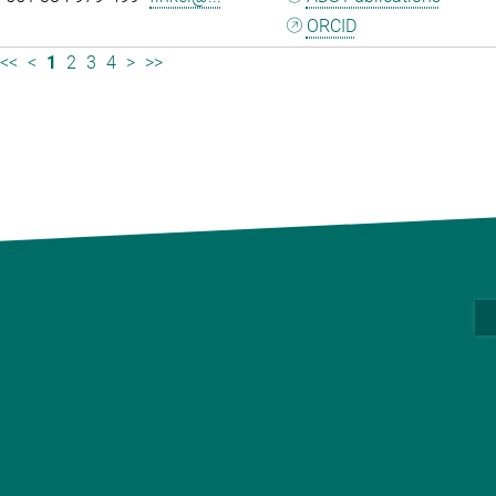
ORCID
<<
<
1
2
3
4
>
>>