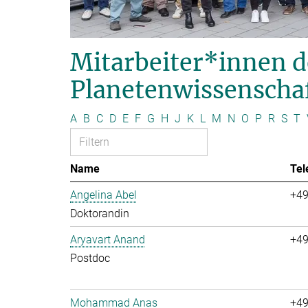
Mitarbeiter*innen d
Planetenwissenscha
A
B
C
D
E
F
G
H
J
K
L
M
N
O
P
R
S
T
Name
Tel
Angelina Abel
+49
Doktorandin
Aryavart Anand
+49
Postdoc
Mohammad Anas
+49