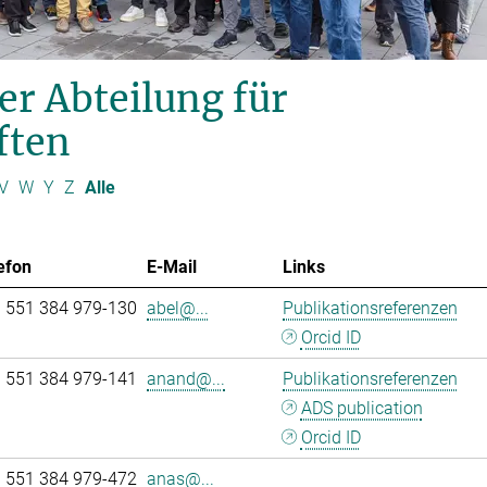
er Abteilung für
ften
V
W
Y
Z
Alle
efon
E-Mail
Links
 551 384 979-130
abel@...
Publikationsreferenzen
Orcid ID
 551 384 979-141
anand@...
Publikationsreferenzen
ADS publication
Orcid ID
 551 384 979-472
anas@...