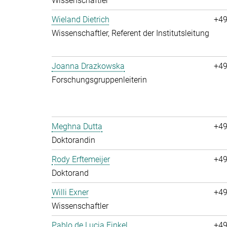
Wissenschaftler
Wieland Dietrich
+49
Wissenschaftler, Referent der Institutsleitung
Joanna Drazkowska
+49
Forschungsgruppenleiterin
Meghna Dutta
+49
Doktorandin
Rody Erftemeijer
+49
Doktorand
Willi Exner
+49
Wissenschaftler
Pablo de Lucia Finkel
+49