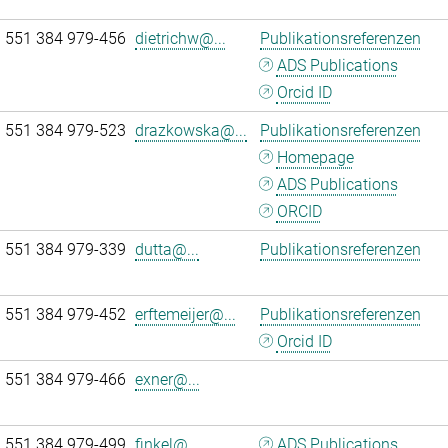
 551 384 979-456
dietrichw@...
Publikationsreferenzen
ADS Publications
Orcid ID
 551 384 979-523
drazkowska@...
Publikationsreferenzen
Homepage
ADS Publications
ORCID
 551 384 979-339
dutta@...
Publikationsreferenzen
 551 384 979-452
erftemeijer@...
Publikationsreferenzen
Orcid ID
 551 384 979-466
exner@...
 551 384 979-499
finkel@...
ADS Publications