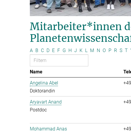
Mitarbeiter*innen d
Planetenwissenscha
A
B
C
D
E
F
G
H
J
K
L
M
N
O
P
R
S
T
Name
Tel
Angelina Abel
+49
Doktorandin
Aryavart Anand
+49
Postdoc
Mohammad Anas
+49