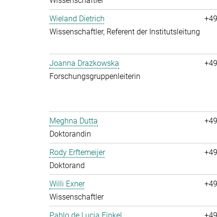
Wissenschaftler
Wieland Dietrich
+49
Wissenschaftler, Referent der Institutsleitung
Joanna Drazkowska
+49
Forschungsgruppenleiterin
Meghna Dutta
+49
Doktorandin
Rody Erftemeijer
+49
Doktorand
Willi Exner
+49
Wissenschaftler
Pablo de Lucia Finkel
+49