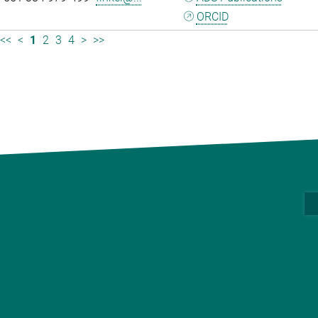
ORCID
<<
<
1
2
3
4
>
>>