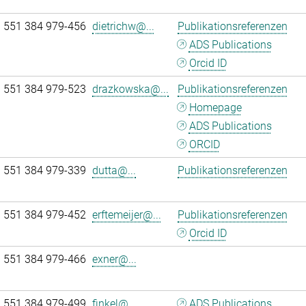
 551 384 979-456
dietrichw@...
Publikationsreferenzen
ADS Publications
Orcid ID
 551 384 979-523
drazkowska@...
Publikationsreferenzen
Homepage
ADS Publications
ORCID
 551 384 979-339
dutta@...
Publikationsreferenzen
 551 384 979-452
erftemeijer@...
Publikationsreferenzen
Orcid ID
 551 384 979-466
exner@...
 551 384 979-499
finkel@...
ADS Publications