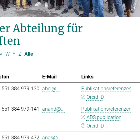
er Abteilung für
ften
V
W
Y
Z
Alle
efon
E-Mail
Links
 551 384 979-130
abel@...
Publikationsreferenzen
Orcid ID
 551 384 979-141
anand@...
Publikationsreferenzen
ADS publication
Orcid ID
 551 384 979-472
anas@...