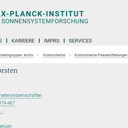
S
KARRIERE
IMPRS
SERVICES
rbeitsgruppen: Archiv
Kosmochemie
Kosmochemie Pressemitteilungen
orsten
anetenwissenschaften
979-467
..
renzen