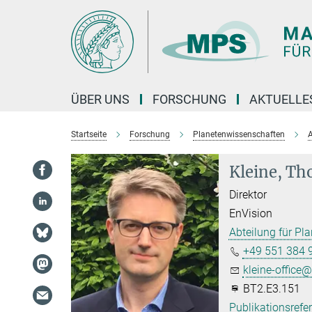
Hauptinhalt
ÜBER UNS
FORSCHUNG
AKTUELLE
Startseite
Forschung
Planetenwissenschaften
A
Kleine, Th
Direktor
EnVision
Abteilung für Pl
+49 551 384 
kleine-office@.
BT2.E3.151
Publikationsrefe