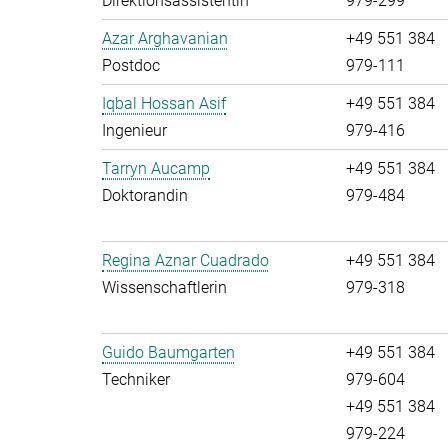
Direktionsassistentin
979-299
Azar Arghavanian
+49 551 384
Postdoc
979-111
Iqbal Hossan Asif
+49 551 384
Ingenieur
979-416
Tarryn Aucamp
+49 551 384
Doktorandin
979-484
Regina Aznar Cuadrado
+49 551 384
Wissenschaftlerin
979-318
Guido Baumgarten
+49 551 384
Techniker
979-604
+49 551 384
979-224