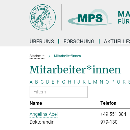
Hauptinhalt
ÜBER UNS
FORSCHUNG
AKTUELLE
Startseite
Mitarbeiter*innen
Mitarbeiter*innen
A
B
C
D
E
F
G
H
I
J
K
L
M
N
O
P
Q
R
Name
Telefon
Angelina Abel
+49 551 384
Doktorandin
979-130