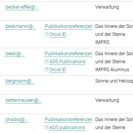
becker-effler@...
Verwaltung
beckmannl@...
Publikationsreferenzen
Das Innere der So
Orcid ID
und der Sterne
IMPRS
bekki@...
Publikationsreferenzen
Das Innere der So
ADS Publications
und der Sterne
Orcid ID
IMPRS Alumnus
bergmann@...
Sonne und Helios
bettenhausen@...
Verwaltung
bhadra@...
Publikationsreferenzen
Das Innere der So
ADS publications
und der Sterne