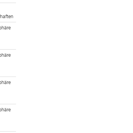
haften
phäre
phäre
phäre
phäre