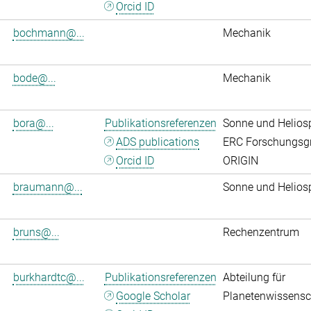
Orcid ID
bochmann@...
Mechanik
bode@...
Mechanik
bora@...
Publikationsreferenzen
Sonne und Helios
ADS publications
ERC Forschungsg
Orcid ID
ORIGIN
braumann@...
Sonne und Helios
bruns@...
Rechenzentrum
burkhardtc@...
Publikationsreferenzen
Abteilung für
Google Scholar
Planetenwissensc