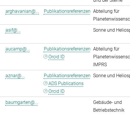
und der Sterne
arghavanian@...
Publikationsreferenzen
Abteilung für
Planetenwissensc
asif@...
Sonne und Helios
aucamp@...
Publikationsreferenzen
Abteilung für
Orcid ID
Planetenwissensc
IMPRS
aznar@...
Publikationsreferenzen
Sonne und Helios
ADS Publications
Orcid ID
baumgarten@...
Gebäude- und
Betriebstechnik