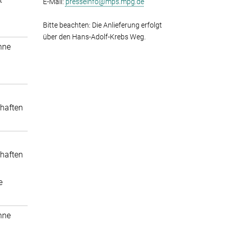
E-Mail:
presseinfo@mps.mpg.de
Bitte beachten: Die Anlieferung erfolgt
über den Hans-Adolf-Krebs Weg.
nne
haften
haften
e
nne