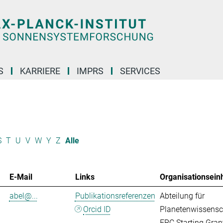
S
KARRIERE
IMPRS
SERVICES
S
T
U
V
W
Y
Z
Alle
E-Mail
Links
Organisationseinh
abel@...
Publikationsreferenzen
Abteilung für
Orcid ID
Planetenwissensc
ERC Starting Gran