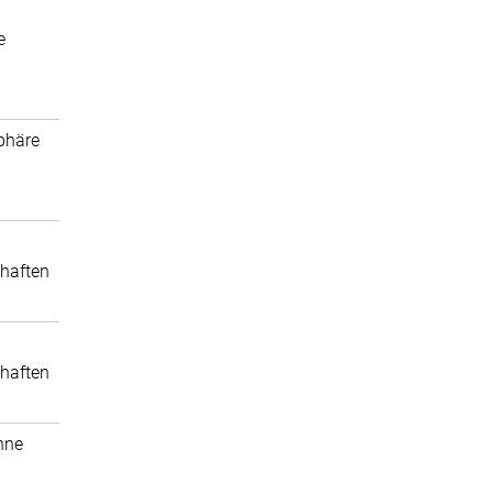
e
phäre
haften
haften
nne