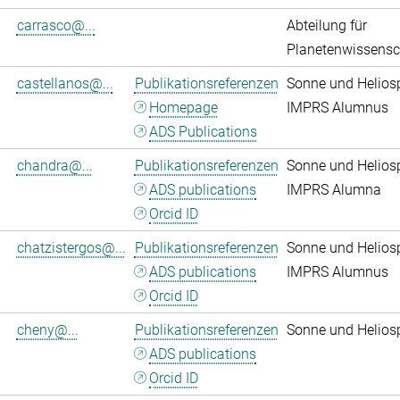
carrasco@...
Abteilung für
Planetenwissensc
castellanos@...
Publikationsreferenzen
Sonne und Helios
Homepage
IMPRS Alumnus
ADS Publications
chandra@...
Publikationsreferenzen
Sonne und Helios
ADS publications
IMPRS Alumna
Orcid ID
chatzistergos@...
Publikationsreferenzen
Sonne und Helios
ADS publications
IMPRS Alumnus
Orcid ID
cheny@...
Publikationsreferenzen
Sonne und Helios
ADS publications
Orcid ID