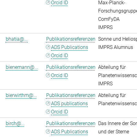
Orcid ID
Max-Planck-
Forschungsgrupp
ComFyDA
IMPRS
bhatia@...
Publikationsreferenzen
Sonne und Helios
ADS Publications
IMPRS Alumnus
Orcid ID
bienemann@...
Publikationsreferenzen
Abteilung für
Orcid ID
Planetenwissensc
IMPRS
bierwirthm@...
Publikationsreferenzen
Abteilung für
ADS publications
Planetenwissensc
Orcid ID
birch@...
Publikationsreferenzen
Das Innere der So
ADS Publications
und der Sterne