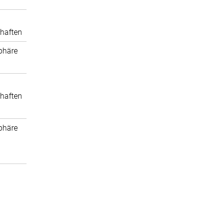
haften
phäre
haften
phäre