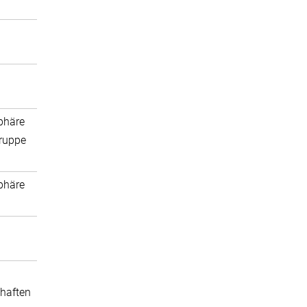
phäre
ruppe
phäre
haften