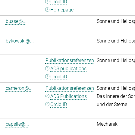
Orcid ID
Homepage
busse@...
Sonne und Helios
bykowski@...
Sonne und Helios
Publikationsreferenzen
Sonne und Helios
ADS publications
Orcid iD
cameron@...
Publikationsreferenzen
Sonne und Helios
ADS Publications
Das Innere der So
Orcid ID
und der Sterne
capelle@...
Mechanik