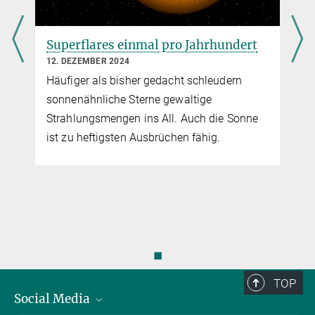
Max-Planck-Institut für Sonnensystemforschung, Göttingen
Prof. Dr. Laurent Gizon
t
Superflares einmal pro Jahrhundert
Direktor
12. DEZEMBER 2024
+49 551 384979-439
Häufiger als bisher gedacht schleudern
gizon@...
sonnenähnliche Sterne gewaltige
Strahlungsmengen ins All. Auch die Sonne
Prof. Dr. Sami K. Solanki
ist zu heftigsten Ausbrüchen fähig.
Direktor
+49 551 384979-325
Solanki@...
Max-Planck-Institut für Sonnensystemforschung, Göttingen
◼
TOP
Social Media