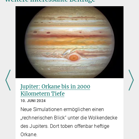
e2021JA029654
Wissenschaftler
Source
DOI
+49 551 384979-234
krueger@...
2.
N. Borisov, H. Krüger:
Max-Planck-Institut für Sonnensystemforschung
Electrostatic lofting of dust grains from the surfaces of Thebe
and Amalthea,
Planetary and Space Science, 183, 2020, 104556
DOI
Jupiter: Orkane bis in 2000
Kilometern Tiefe
10. JUNI 2024
Neue Simulationen ermöglichen einen
„rechnerischen Blick“ unter die Wolkendecke
des Jupiters. Dort toben offenbar heftige
Orkane.