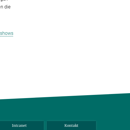
n die
sshows
Intranet
Kontakt