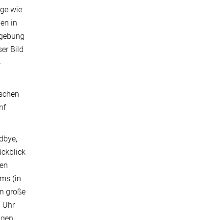
nge wie
en in
mgebung
er Bild
-
ischen
nf
dbye,
ückblick
den
ms (in
n große
0 Uhr
igen