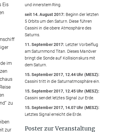
s Eis
und innerstem Ring.
en
seit 14. August 2017:
Beginn der letzten
5 Orbits um den Saturn. Diese führen
Cassini in die obere Atmosphäre des
Saturns.
mschiff
11. September 2017:
Letzter Vorbeiflug
iger
am Saturnmond Titan. Dieses Manöver
bringt die Sonde auf Kollisionskurs mit
nde im
dem Saturn.
rzen
15. September 2017, 12.44 Uhr (MESZ):
rchaus
Cassini tritt in die Saturnatmosphäre ein.
Reise
15. September 2017, 12.45 Uhr (MESZ):
en
Cassini sendet letztes Signal zur Erde.
end“ zu
15. September 2017, 14.07 Uhr (MESZ):
Letztes Signal erreicht die Erde.
eiben
Poster zur Veranstaltung
it zur