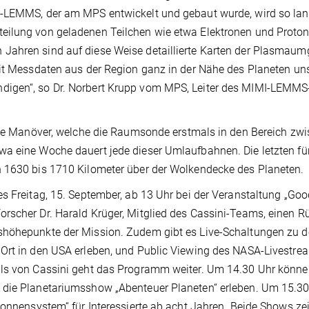
I-LEMMS, der am MPS entwickelt und gebaut wurde, wird so la
eilung von geladenen Teilchen wie etwa Elektronen und Proton
 Jahren sind auf diese Weise detaillierte Karten der Plasmau
mit Messdaten aus der Region ganz in der Nähe des Planeten uns
digen“, so Dr. Norbert Krupp vom MPS, Leiter des MIMI-LEMMS
agte Manöver, welche die Raumsonde erstmals in den Bereich zw
wa eine Woche dauert jede dieser Umlaufbahnen. Die letzten fü
n 1630 bis 1710 Kilometer über der Wolkendecke des Planeten.
es Freitag, 15. September, ab 13 Uhr bei der Veranstaltung „Goo
rscher Dr. Harald Krüger, Mitglied des Cassini-Teams, einen R
shöhepunkte der Mission. Zudem gibt es Live-Schaltungen zu 
Ort in den USA erleben, und Public Viewing des NASA-Livestrea
als von Cassini geht das Programm weiter. Um 14.30 Uhr könne
 die Planetariumsshow „Abenteuer Planeten“ erleben. Um 15.3
Sonnensystem“ für Interessierte ab acht Jahren. Beide Shows ze