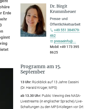
 geht
Dr. Birgit
sphäre
Krummheuer
ur Erde
mehr
Presse- und
Öffentlichkeitsarbeit
0
+49 551 384979-
en
462
ginnt
presseinfo@...
wing
Mobil: +49 173 395
ietet
8625
Programm am 15.
September
13 Uhr:
Rückblick auf 13 Jahre Cassini
(Dr. Harald Krüger, MPS)
ab 13.30 Uhr:
Public Viewing des NASA-
Livestreams (in englischer Sprache)/Live-
Schaltungen zu den MPS-Kollegen vor Ort