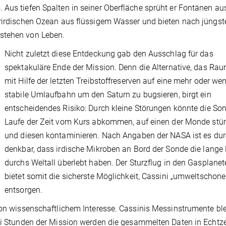
 Aus tiefen Spalten in seiner Oberfläche sprüht er Fontänen au
erirdischen Ozean aus flüssigem Wasser und bieten nach jüngst
tstehen von Leben.
Nicht zuletzt diese Entdeckung gab den Ausschlag für das
spektakuläre Ende der Mission. Denn die Alternative, das Rau
mit Hilfe der letzten Treibstoffreserven auf eine mehr oder wen
stabile Umlaufbahn um den Saturn zu bugsieren, birgt ein
entscheidendes Risiko: Durch kleine Störungen könnte die So
Laufe der Zeit vom Kurs abkommen, auf einen der Monde stü
und diesen kontaminieren. Nach Angaben der NASA ist es du
denkbar, dass irdische Mikroben an Bord der Sonde die lange 
durchs Weltall überlebt haben. Der Sturzflug in den Gasplanet
bietet somit die sicherste Möglichkeit, Cassini „umweltschon
entsorgen.
 von wissenschaftlichem Interesse. Cassinis Messinstrumente bl
rei Stunden der Mission werden die gesammelten Daten in Echtze