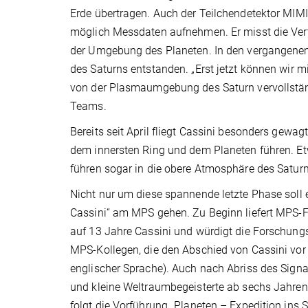
Erde übertragen. Auch der Teilchendetektor MIM
möglich Messdaten aufnehmen. Er misst die Vert
der Umgebung des Planeten. In den vergangenen
des Saturns entstanden. „Erst jetzt können wir 
von der Plasmaumgebung des Saturn vervollstän
Teams.
Bereits seit April fliegt Cassini besonders gew
dem innersten Ring und dem Planeten führen. Et
führen sogar in die obere Atmosphäre des Satur
Nicht nur um diese spannende letzte Phase soll 
Cassini“ am MPS gehen. Zu Beginn liefert MPS-Fo
auf 13 Jahre Cassini und würdigt die Forschung
MPS-Kollegen, die den Abschied von Cassini vor 
englischer Sprache). Auch nach Abriss des Sign
und kleine Weltraumbegeisterte ab sechs Jahren
folgt die Vorführung „Planeten – Expedition ins 