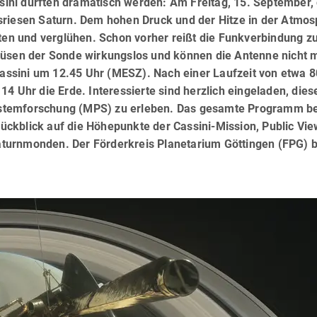
ini dürften dramatisch werden: Am Freitag, 15. September,
sriesen Saturn. Dem hohen Druck und der Hitze in der Atmo
lten und verglühen. Schon vorher reißt die Funkverbindung z
düsen der Sonde wirkungslos und können die Antenne nicht 
 Cassini um 12.45 Uhr (MESZ). Nach einer Laufzeit von etwa 8
4 Uhr die Erde. Interessierte sind herzlich eingeladen, dies
stemforschung (MPS) zu erleben. Das gesamte Programm be
ckblick auf die Höhepunkte der Cassini-Mission, Public Vie
turnmonden. Der Förderkreis Planetarium Göttingen (FPG) b