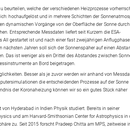
 beurteilen, welche der verschiedenen Heizprozesse vorherrsch
erlich: hochaufgelöst und in mehrere Schichten der Sonnenatmo
enden dynamischen Vorgänge von der Oberfläche der Sonne durch
hen. Entsprechende Messdaten liefert seit Kurzem die ESA-
 All gestartet ist und nach einer fast zweijährigen Anflugphas
n nächsten Jahren soll sich der Sonnenspäher auf einen Absta
. Das ist weniger als ein Drittel des Abstandes zwischen Son
essinstrumente an Bord beigetragen.
Möglichkeiten. Besser als je zuvor werden wir anhand von Messda
putersimulationen die entscheidenden Prozesse auf der Sonne
ändnis der Koronaheizung können wir so ein gutes Stück näher
 von Hyderabad in Indien Physik studiert. Bereits in seiner
ophysics und am Harvard-Smithsonian Center for Astrophysics in
phäre zu. Seit 2015 forscht Pradeep Chitta am MPS, zeitweise 