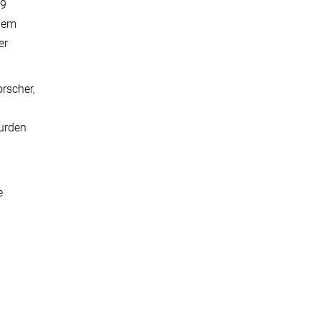
19
 dem
er
rscher,
wurden
e