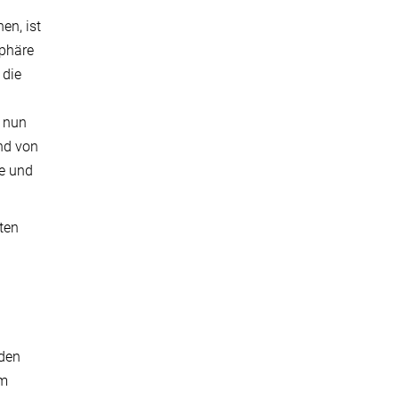
en, ist
sphäre
 die
e nun
nd von
ne und
ten
 den
im