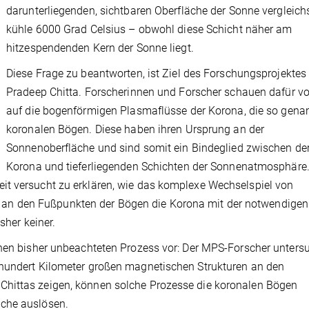
darunterliegenden, sichtbaren Oberfläche der Sonne vergleic
kühle 6000 Grad Celsius – obwohl diese Schicht näher am
hitzespendenden Kern der Sonne liegt.
Diese Frage zu beantworten, ist Ziel des Forschungsprojektes
Pradeep Chitta. Forscherinnen und Forscher schauen dafür vo
auf die bogenförmigen Plasmaflüsse der Korona, die so gena
koronalen Bögen. Diese haben ihren Ursprung an der
Sonnenoberfläche und sind somit ein Bindeglied zwischen de
Korona und tieferliegenden Schichten der Sonnenatmosphäre
it versucht zu erklären, wie das komplexe Wechselspiel von
n den Fußpunkten der Bögen die Korona mit der notwendigen
sher keiner.
inen bisher unbeachteten Prozess vor: Der MPS-Forscher unters
 hundert Kilometer großen magnetischen Strukturen an den
Chittas zeigen, können solche Prozesse die koronalen Bögen
üche auslösen.