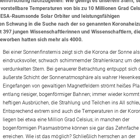
nenforschung nachzugehen: Wie gelingt es unserem Stern, s
orstellbare Temperaturen von bis zu 10 Millionen Grad Cels
 ESA-Raumsonde Solar Orbiter und leistungsfähigen
uen Schwung in die Suche nach der so genannten Koronaheiz
mt 397 jungen Wissenschaftlerinnen und Wissenschaftlern, die
Beworben hatten sich mehr als 4000.
Bei einer Sonnenfinsternis zeigt sich die Korona der Sonne als
eindrucksvoller, schwach schimmernder Strahlenkranz um de
verdunkelten Stern. Bei genauerer Betrachtung entpuppt sich 
äußerste Schicht der Sonnenatmosphäre als wahrer Hexenkes
Eingefangen von gewaltigen Magnetfeldern strömt heißes Pl
entlang riesiger, bogenförmiger Bahnen; immer wieder kommt
heftigen Ausbrüchen, die Strahlung und Teilchen ins All schle
Entsprechend extrem sind auch die Temperaturen in der Koron
liegen bei etwa eine Million Grad Celsius; in manchen der
bogenförmigen Plasmaströme können sie gar das Zehnfache
erreichen. Wie ist das möglich? Schließlich herrschen an der