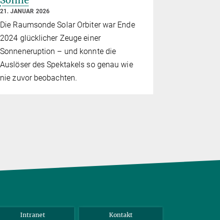
Sonne
polares 
Bewegu
21. JANUAR 2026
5. NOVEMBER
Die Raumsonde Solar Orbiter war Ende
Auswertung
2024 glücklicher Zeuge einer
Raumsonde 
Sonneneruption – und konnte die
Sonnensüdp
Auslöser des Spektakels so genau wie
Plasma strö
nie zuvor beobachten.
erwartet.
Intranet
Kontakt