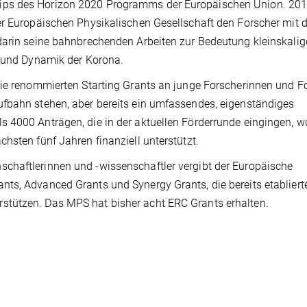
ips des Horizon 2020 Programms der Europäischen Union. 20
er Europäischen Physikalischen Gesellschaft den Forscher mit
darin seine bahnbrechenden Arbeiten zur Bedeutung kleinskalig
ur und Dynamik der Korona.
die renommierten Starting Grants an junge Forscherinnen und Fo
ufbahn stehen, aber bereits ein umfassendes, eigenständiges
 4000 Anträgen, die in der aktuellen Förderrunde eingingen, 
hsten fünf Jahren finanziell unterstützt.
chaftlerinnen und -wissenschaftler vergibt der Europäische
ts, Advanced Grants und Synergy Grants, die bereits etabliert
stützen. Das MPS hat bisher acht ERC Grants erhalten.