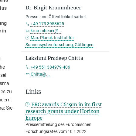
eine
Dr. Birgit Krummheuer
ius
Presse- und Öffentlichkeitsarbeit
ung
+49 173 3958625
 in
krummheuer@...
Max-Planck-Institut für
Sonnensystemforschung, Göttingen
Lakshmi Pradeep Chitta
n
die
+49 551 384979-406
Chitta@...
sel:
asma
Links
 es zu
udern.
ERC awards €619m in its first
a: Sie
research grants under Horizon
Europe
Pressemitteilung des Europäischen
Forschungsrates vom 10.1.2022