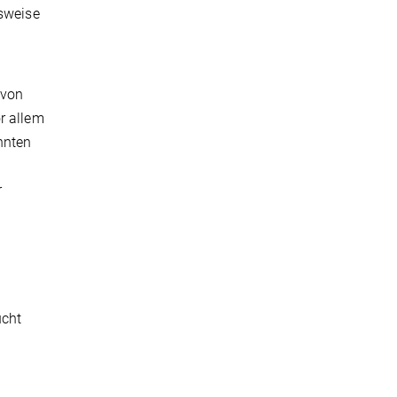
hsweise
 von
r allem
nnten
r
.
ucht