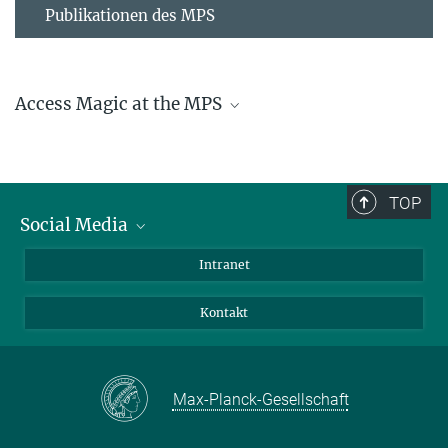
Publikationen des MPS
Access Magic at the MPS
TOP
Social Media
Bluesky
Intranet
Facebook
Kontakt
Instagram
LinkedIn
Sie finden dieses Video auf YouTube. Mit Klick auf das Bild
Mastodon
Max-Planck-Gesellschaft
werden Sie dorthin weitergeleitet.
MPDL