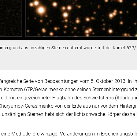
ntergrund aus unzähligen Sternen entfernt wurde, tritt der Komet 67P/
fangreiche Serie von Beobachtungen vom 5. Oktober 2013. In i
n Kometen 67P/Gerasimenko ohne seinen Sternenhintergrund 
nfeld mit eingezeichneter Flugbahn des Schweifsterns (Abbildun
Churyumov-Gerasimenko von der Erde aus nur vor dem Hinterg
 unzähligen Sternen hebt sich der lichtschwache Körper desha
ir eine Methode, die winzige Veränderungen im Erscheinungsbil