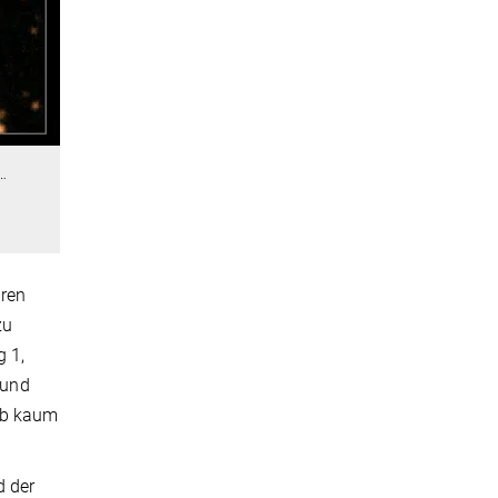
…
hren
zu
g 1,
rund
lb kaum
d der