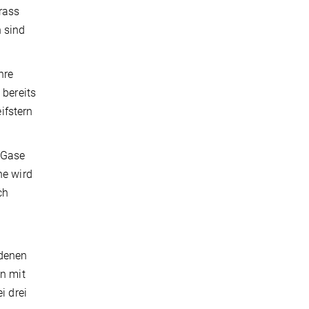
rass
n sind
.
hre
bereits
ifstern
 Gase
ne wird
ch
ndenen
n mit
i drei