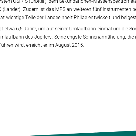
ystem OSIRIS (Orbiter), dem Sekundärionen-Massenspektromet
Lander). Zudem ist das MPS an weiteren fünf Instrumenten bet
ichtige Teile der Landeeinheit Philae entwickelt und beigest
 etwa 6,5 Jahre, um auf seiner Umlaufbahn einmal um die So
r Umlaufbahn des Jupiters. Seine engste Sonnenannäherung, die 
hren wird, erreicht er im August 2015.