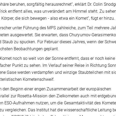
äre beruhen, sorgfältig herausrechnet“, erklärt Dr. Colin Snodg
Trick entfernt alles, was unverändert am Himmel steht. Zu sehe
d Körper, die sich bewegen - also etwa ein Komet“, fügt er hinzu
rscher unter Führung des MPS zahlreiche, zum Teil mehrere Ja
eten ausgewertet. Sie erwarten, dass Churyumov-Gerasimenko 
 Staub zu spucken. Für Februar dieses Jahres, wenn der Schwe
 nächsten Beobachtungen geplant.
Komet noch so weit von der Sonne entfernt, dass er noch keine
nfacher Punkt zu sehen. Im Verlauf seiner Reise in Richtung Son
orene Gase werden verdampfen und winzige Staubteilchen mit si
kteristischen Kometenschweif.
uch den Beginn einer engen Zusammenarbeit der europäischen
parallel zur Rosetta-Mission den Zielkometen auch mit erdgebu
en ESO-Aufnahmen nutzen, um die Gesamtaktivität des Komete
u vergleichen. Das Institut hat die wissenschaftliche Leitung be