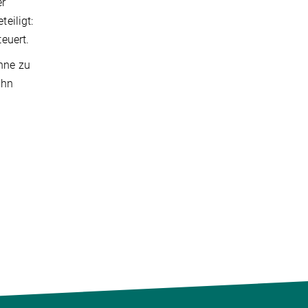
er
eiligt:
euert.
nne zu
ihn