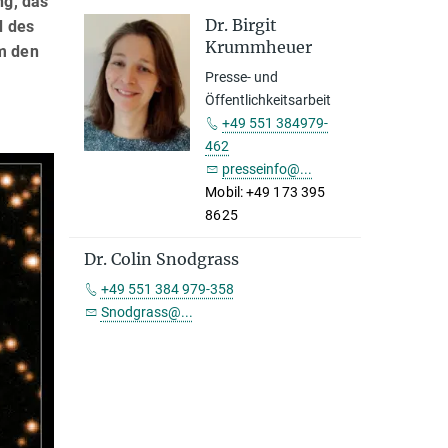
ng, das
Dr. Birgit
d des
Krummheuer
m den
Presse- und
Öffentlichkeitsarbeit
+49 551 384979-
462
presseinfo@...
Mobil: +49 173 395
8625
Dr. Colin Snodgrass
+49 551 384 979-358
Snodgrass@...