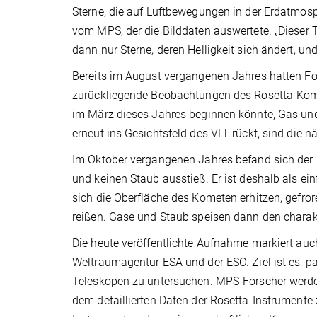
Sterne, die auf Luftbewegungen in der Erdatmosph
vom MPS, der die Bilddaten auswertete. „Dieser 
dann nur Sterne, deren Helligkeit sich ändert, un
Bereits im August vergangenen Jahres hatten Fo
zurückliegende Beobachtungen des Rosetta-Kom
im März dieses Jahres beginnen könnte, Gas und
erneut ins Gesichtsfeld des VLT rückt, sind die
Im Oktober vergangenen Jahres befand sich der 
und keinen Staub ausstieß. Er ist deshalb als ei
sich die Oberfläche des Kometen erhitzen, gefr
reißen. Gase und Staub speisen dann den chara
Die heute veröffentlichte Aufnahme markiert a
Weltraumagentur ESA und der ESO. Ziel ist es, 
Teleskopen zu untersuchen. MPS-Forscher werd
dem detaillierten Daten der Rosetta-Instrumente z