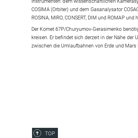
Instrumenten: dem wissenschaftlichen Kameras
COSIMA (Orbiter) und dem Gasanalysator COSAC (
ROSINA, MIRO, CONSERT, DIM und ROMAP und hat w
Der Komet 67P/Churyumov-Gerasimenko benötigt
kreisen. Er befindet sich derzeit in der Nähe de
zwischen die Umlaufbahnen von Erde und Mars fü
TOP