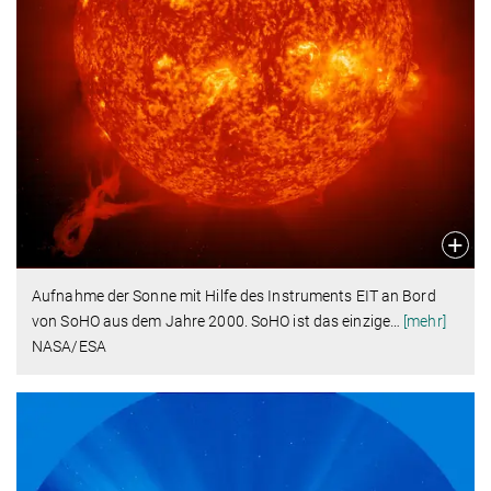
Aufnahme der Sonne mit Hilfe des Instruments EIT an Bord
von SoHO aus dem Jahre 2000. SoHO ist das einzige
…
[mehr]
NASA/ESA