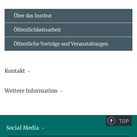
Über das Institut
Öffentlichkeitsarbeit
Öffentliche Vorträge und Veranstaltungen
Kontakt
Birgit Krummheuer
Weitere Information
Leiterin Öffentlichkeitsarbeit
+49 551 384 979-462
SoHO-Homepage am MPS
+49 551 384 979-459
SoHO-Homepage der NASA
krummheuer@...
TOP
Datenbank mit täglichen SoHO-Aufnahmen der
Social Media
Dr. Werner Curdt
Sonne