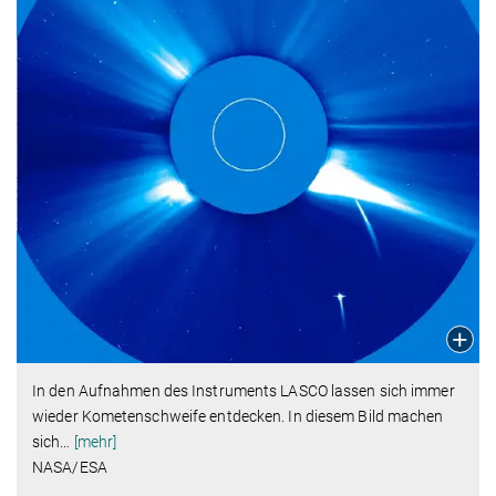
In den Aufnahmen des Instruments LASCO lassen sich immer
wieder Kometenschweife entdecken. In diesem Bild machen
sich
…
[mehr]
NASA/ESA