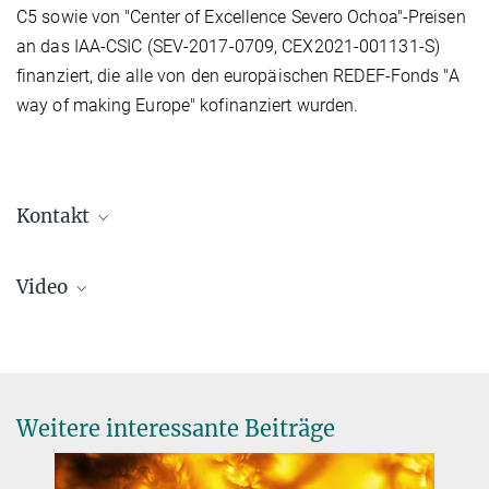
C5 sowie von "Center of Excellence Severo Ochoa"-Preisen
an das IAA-CSIC (SEV-2017-0709, CEX2021-001131-S)
finanziert, die alle von den europäischen REDEF-Fonds "A
way of making Europe" kofinanziert wurden.
Kontakt
Dr. Birgit Krummheuer
Video
Presse- und Öffentlichkeitsarbeit
+49 173 3958625
krummheuer@...
Max-Planck-Institut für Sonnensystemforschung, Göttingen
Prof. Dr. Sami Solanki
Weitere interessante Beiträge
Sunrise III Principal Investigator, Direktor
Play
+49 551 384979-325