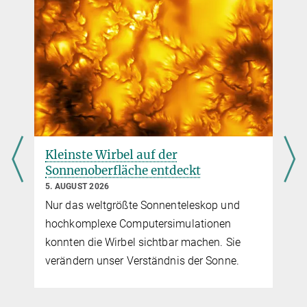
solanki-office@...
Video
Max-Planck-Institut für Sonnensystemforschung, Göttingen
Dr. Andreas Korpi-Lagg
© MPS (D. Maase)
Sunrise III Pojektmanager
Ankunft an der Landestelle
+49 551 384969-465
Lagg@...
Max-Planck-Institut für Sonnensystemforschung, Göttingen
Kleinste Wirbel auf der
Sonnenoberfläche entdeckt
5. AUGUST 2026
Nur das weltgrößte Sonnenteleskop und
hochkomplexe Computersimulationen
konnten die Wirbel sichtbar machen. Sie
verändern unser Verständnis der Sonne.