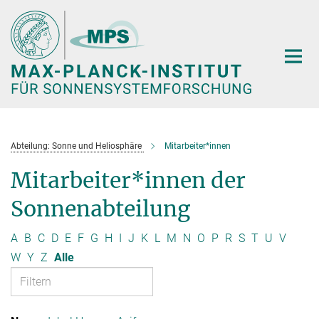
Hauptinhalt
Abteilung: Sonne und Heliosphäre
Mitarbeiter*innen
Mitarbeiter*innen der
Sonnenabteilung
A
B
C
D
E
F
G
H
I
J
K
L
M
N
O
P
R
S
T
U
V
W
Y
Z
Alle