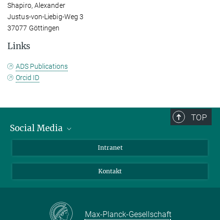
Shapiro, Alexander
Justus-von-Liebig-Weg 3
37077 Göttingen
Links
ADS Publications
Orcid ID
TOP
Social Media
Bluesky
Intranet
Facebook
Kontakt
Instagram
LinkedIn
Mastodon
Max-Planck-Gesellschaft