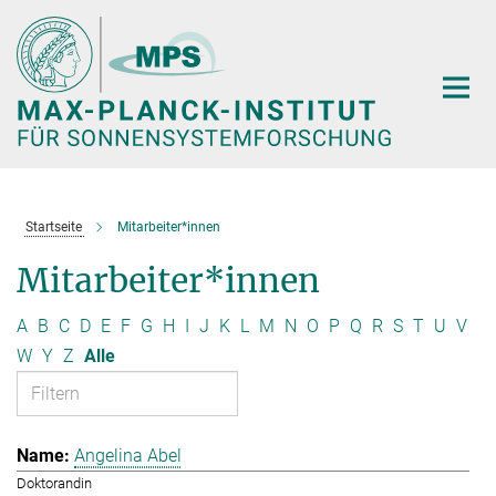
Hauptinhalt
Startseite
Mitarbeiter*innen
Mitarbeiter*innen
A
B
C
D
E
F
G
H
I
J
K
L
M
N
O
P
Q
R
S
T
U
V
W
Y
Z
Alle
Angelina Abel
Doktorandin