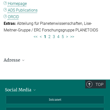
Homepage
ADS Publications
ORCID
Abteilung für Planetenwissenschaften
Lise-
Meitner-Gruppe / ERC Forschungsgruppe PLANETOIDS
<<
<
1
2
3
4
5
>
>>
Adresse
Max-Planck-Institut für Sonnensystemforschung
Justus-von-Liebig-Weg 3
37077 Göttingen
TOP
Social Media
Telefon: +49 551 384 979-0
Bluesky
Intranet
E-Mail:
presseinfo@mps.mpg.de
Facebook