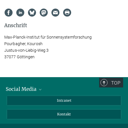
Anschrift
Max-Planck-Institut für Sonnensystemforschung
Pourbagher, Kourosh
Justus-von-Liebig-Weg 3
37077 Göttingen
TOP
Social Media
Bluesky
Intranet
Facebook
Kontakt
Instagram
LinkedIn