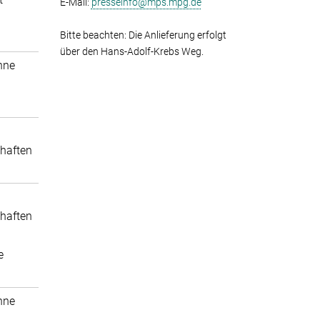
E-Mail:
presseinfo@mps.mpg.de
Bitte beachten: Die Anlieferung erfolgt
über den Hans-Adolf-Krebs Weg.
nne
haften
haften
e
nne