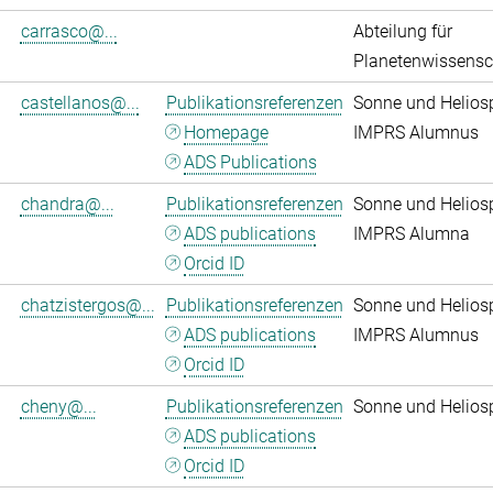
carrasco@...
Abteilung für
Planetenwissensc
castellanos@...
Publikationsreferenzen
Sonne und Helios
Homepage
IMPRS Alumnus
ADS Publications
chandra@...
Publikationsreferenzen
Sonne und Helios
ADS publications
IMPRS Alumna
Orcid ID
chatzistergos@...
Publikationsreferenzen
Sonne und Helios
ADS publications
IMPRS Alumnus
Orcid ID
cheny@...
Publikationsreferenzen
Sonne und Helios
ADS publications
Orcid ID