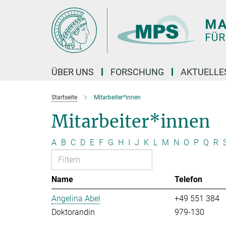
Hauptinhalt
ÜBER UNS
FORSCHUNG
AKTUELLE
Startseite
Mitarbeiter*innen
Mitarbeiter*innen
A
B
C
D
E
F
G
H
I
J
K
L
M
N
O
P
Q
R
Name
Telefon
Angelina Abel
+49 551 384
Doktorandin
979-130