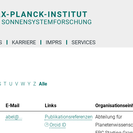
S
KARRIERE
IMPRS
SERVICES
S
T
U
V
W
Y
Z
Alle
E-Mail
Links
Organisationseinh
abel@...
Publikationsreferenzen
Abteilung für
Orcid ID
Planetenwissensc
ERC Starting Gran