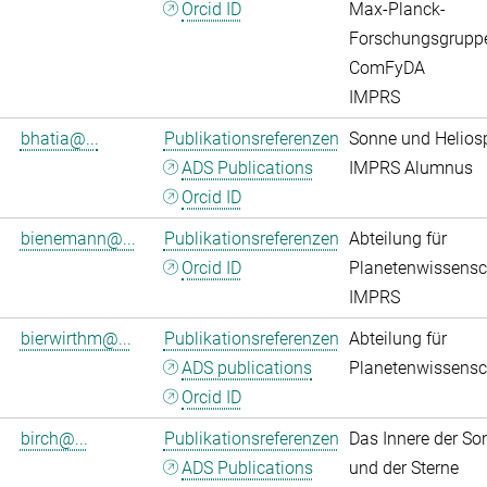
Orcid ID
Max-Planck-
Forschungsgrupp
ComFyDA
IMPRS
bhatia@...
Publikationsreferenzen
Sonne und Helios
ADS Publications
IMPRS Alumnus
Orcid ID
bienemann@...
Publikationsreferenzen
Abteilung für
Orcid ID
Planetenwissensc
IMPRS
bierwirthm@...
Publikationsreferenzen
Abteilung für
ADS publications
Planetenwissensc
Orcid ID
birch@...
Publikationsreferenzen
Das Innere der So
ADS Publications
und der Sterne