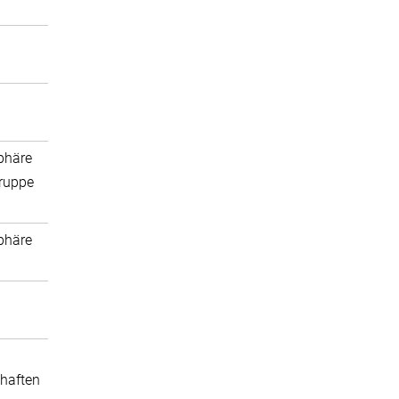
phäre
ruppe
phäre
haften