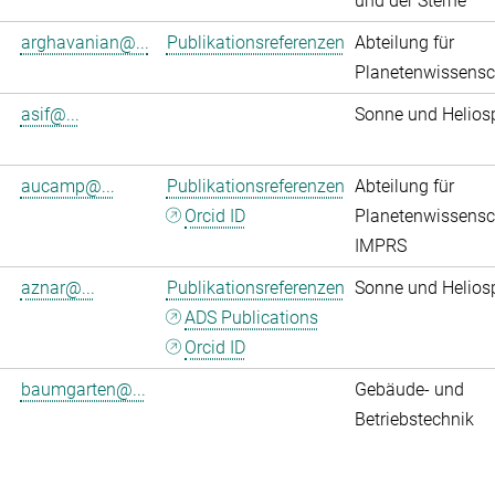
und der Sterne
arghavanian@...
Publikationsreferenzen
Abteilung für
Planetenwissensc
asif@...
Sonne und Helios
aucamp@...
Publikationsreferenzen
Abteilung für
Orcid ID
Planetenwissensc
IMPRS
aznar@...
Publikationsreferenzen
Sonne und Helios
ADS Publications
Orcid ID
baumgarten@...
Gebäude- und
Betriebstechnik