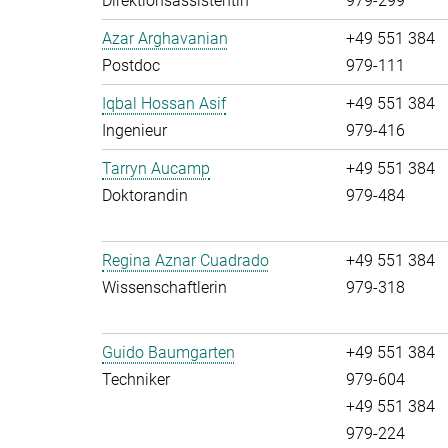
Direktionsassistentin
979-299
Azar Arghavanian
+49 551 384
Postdoc
979-111
Iqbal Hossan Asif
+49 551 384
Ingenieur
979-416
Tarryn Aucamp
+49 551 384
Doktorandin
979-484
Regina Aznar Cuadrado
+49 551 384
Wissenschaftlerin
979-318
Guido Baumgarten
+49 551 384
Techniker
979-604
+49 551 384
979-224