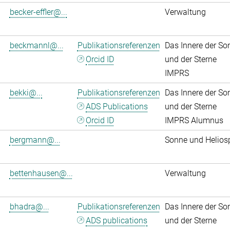
becker-effler@...
Verwaltung
beckmannl@...
Publikationsreferenzen
Das Innere der So
Orcid ID
und der Sterne
IMPRS
bekki@...
Publikationsreferenzen
Das Innere der So
ADS Publications
und der Sterne
Orcid ID
IMPRS Alumnus
bergmann@...
Sonne und Helios
bettenhausen@...
Verwaltung
bhadra@...
Publikationsreferenzen
Das Innere der So
ADS publications
und der Sterne