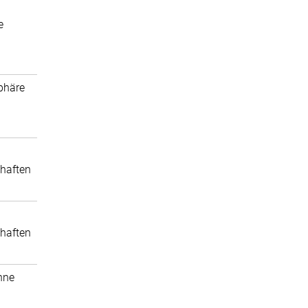
e
phäre
haften
haften
nne