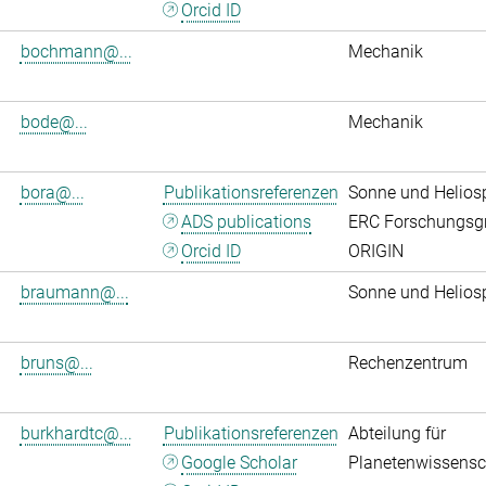
Orcid ID
bochmann@...
Mechanik
bode@...
Mechanik
bora@...
Publikationsreferenzen
Sonne und Helios
ADS publications
ERC Forschungsg
Orcid ID
ORIGIN
braumann@...
Sonne und Helios
bruns@...
Rechenzentrum
burkhardtc@...
Publikationsreferenzen
Abteilung für
Google Scholar
Planetenwissensc