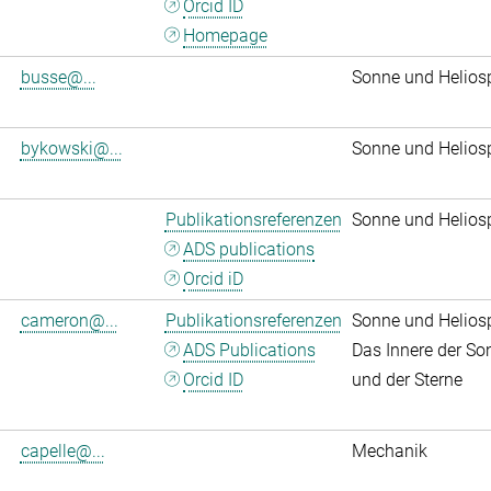
Orcid ID
Homepage
busse@...
Sonne und Helios
bykowski@...
Sonne und Helios
Publikationsreferenzen
Sonne und Helios
ADS publications
Orcid iD
cameron@...
Publikationsreferenzen
Sonne und Helios
ADS Publications
Das Innere der So
Orcid ID
und der Sterne
capelle@...
Mechanik