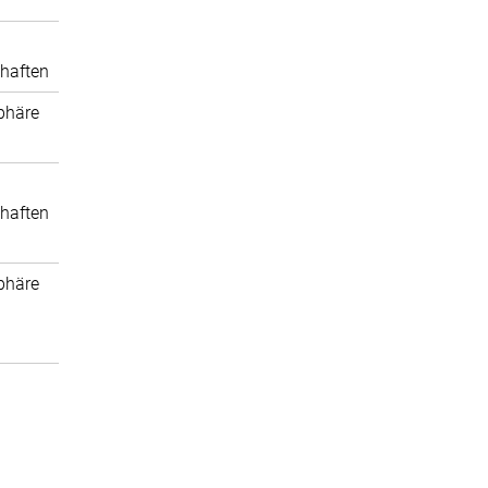
haften
phäre
haften
phäre