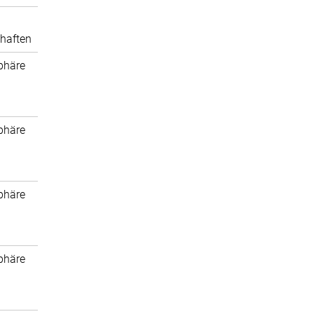
haften
phäre
phäre
phäre
phäre