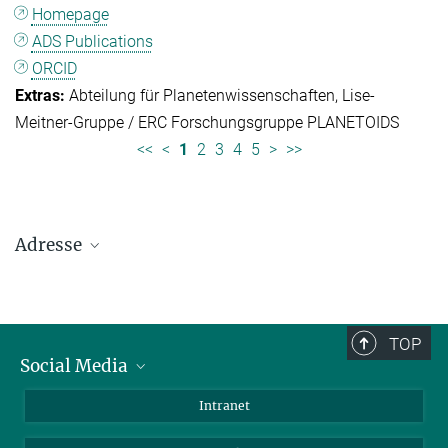
Homepage
ADS Publications
ORCID
Abteilung für Planetenwissenschaften
Lise-
Meitner-Gruppe / ERC Forschungsgruppe PLANETOIDS
<<
<
1
2
3
4
5
>
>>
Adresse
Max-Planck-Institut für Sonnensystemforschung
Justus-von-Liebig-Weg 3
37077 Göttingen
TOP
Social Media
Telefon: +49 551 384 979-0
Bluesky
Intranet
E-Mail:
presseinfo@mps.mpg.de
Facebook