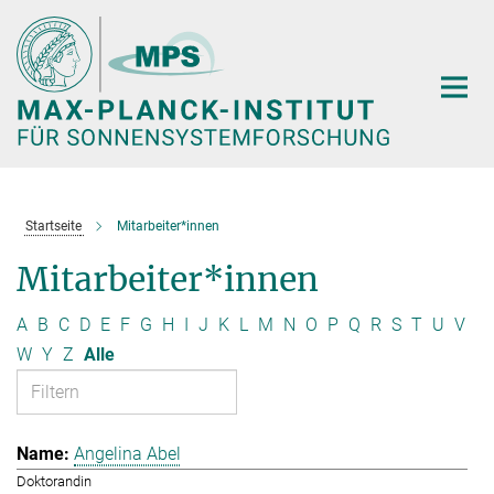
Hauptinhalt
Startseite
Mitarbeiter*innen
Mitarbeiter*innen
A
B
C
D
E
F
G
H
I
J
K
L
M
N
O
P
Q
R
S
T
U
V
W
Y
Z
Alle
Angelina Abel
Doktorandin