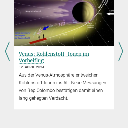
Dr. Norbert Krupp
MPPE, SERENA
+49 551 384979-154
Krupp@...
Max-Planck-Institut für Sonnensystemforschung, Göttingen
Dr. Harald Krüger
Venus: Kohlenstoff-Ionen im
Vorbeiflug
SERENA, MPPE
+49 551 384979-234
12. APRIL 2024
Krueger@...
Aus der Venus-Atmosphäre entweichen
Max-Planck-Institut für Sonnensystemforschung, Göttingen
Kohlenstoff-Ionen ins All. Neue Messungen
von BepiColombo bestätigen damit einen
lang gehegten Verdacht.