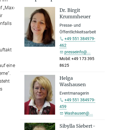
uf „Max-
Dr. Birgit
ür
Krummheuer
nfalls
Presse- und
Öffentlichkeitsarbeit
+49 551 384979-
462
uftakt
presseinfo@...
Mobil: +49 173 395
auf eine
8625
erne“.
Helga
steht
Washausen
ss
Eventmanagerin
+49 551 384979-
459
Washausen@...
Sibylla Siebert-