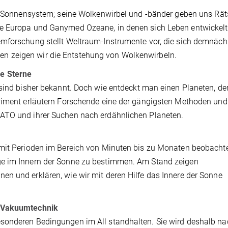
im Sonnensystem; seine Wolkenwirbel und -bänder geben uns Räts
de Europa und Ganymed Ozeane, in denen sich Leben entwickel
emforschung stellt Weltraum-Instrumente vor, die sich demnäch
n zeigen wir die Entstehung von Wolkenwirbeln.
ne Sterne
sind bisher bekannt. Doch wie entdeckt man einen Planeten, der
eriment erläutern Forschende eine der gängigsten Methoden und
ATO und ihrer Suchen nach erdähnlichen Planeten.
 mit Perioden im Bereich von Minuten bis zu Monaten beobacht
ge im Innern der Sonne zu bestimmen. Am Stand zeigen
n und erklären, wie wir mit deren Hilfe das Innere der Sonne
d Vakuumtechnik
sonderen Bedingungen im All standhalten. Sie wird deshalb na