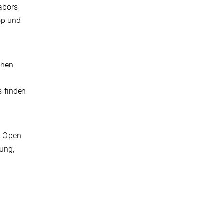
abors
op und
chen
s finden
es Open
ung,