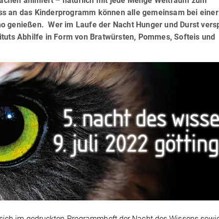
chen animiert – natürlich mit jede Menge Weltraum zum
ss an das Kinderprogramm können alle gemeinsam bei einer
o genießen. Wer im Laufe der Nacht Hunger und Durst versp
ituts Abhilfe in Form von Bratwürsten, Pommes, Softeis und
t sich im gedruckten Programmheft der Nacht des Wissens sowi