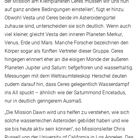
der Mission am Kleinplaneten Ceres müssen wir uns nun
auf ganz andere Bedingungen einstellen“, fügt er hinzu.
Obwohl Vesta und Ceres beide im Asteroidengürtel
zuhause sind, unterscheiden sie sich deutlich. Wenn auch
viel kleiner, gleicht Vesta den inneren Planeten Merkur,
Venus, Erde und Mars. Manche Forscher bezeichnen den
Körper sogar als fünften Vertreter dieser Gruppe. Ceres
hingegen erinnert eher an die eisigen Monde der äußeren
Planeten Jupiter und Saturn: tiefgefroren und wasserhaltig.
Messungen mit dem Weltraumteleskop Herschel deuten
zudem darauf hin, dass Ceres gelegentlich Wasserdampf
ins All spuckt – ähnlich wie der Saturnmond Enceladus,
nur in deutlich geringerem Ausmaß.
„Die Mission Dawn wird uns helfen zu verstehen, wie sich
solche wasserreichen Asteroiden gebildet haben und wie
sie bis heute aktiv sein können“, so Missionsleiter Chris
Russell von der University of California in Los Angeles. Das