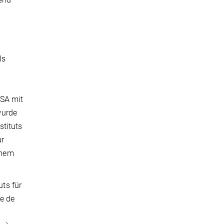
Is
ESA mit
wurde
tituts
ur
inem
ts für
e de