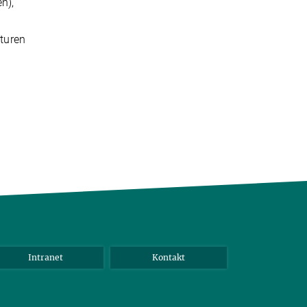
n),
turen
Intranet
Kontakt