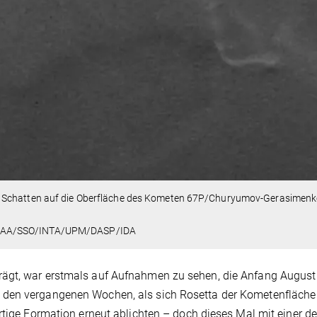
 Schatten auf die Oberfläche des Kometen 67P/Churyumov-Gerasimen
/IAA/SSO/INTA/UPM/DASP/IDA
ägt, war erstmals auf Aufnahmen zu sehen, die Anfang August 
 den vergangenen Wochen, als sich Rosetta der Kometenfläch
rtige Formation erneut ablichten – doch dieses Mal mit einer de