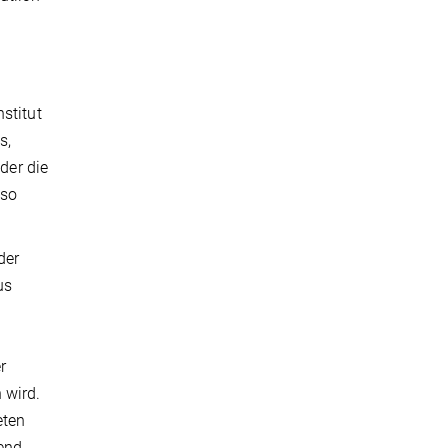
stitut
s,
der die
 so
der
us
r
 wird.
eten
gend