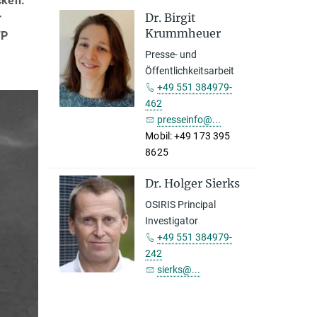
cken.
Dr. Birgit
r
Krummheuer
7P
Presse- und
Öffentlichkeitsarbeit
+49 551 384979-
462
presseinfo@...
Mobil: +49 173 395
8625
Dr. Holger Sierks
OSIRIS Principal
Investigator
+49 551 384979-
242
sierks@...