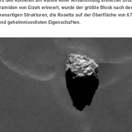
rpers des Kometen am Rande einer Ansammlung ähnlicher Bro
ramiden von Gizeh erinnert, wurde der größte Block nach de
enartigen Strukturen, die Rosetta auf der Oberfläche von 6
 und geheimnisvollsten Eigenschaften.