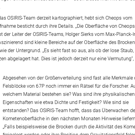
.
 das OSIRIS-Team derzeit kartographiert, hebt sich Cheops vom
nahme besticht durch ihre Details. „Die Oberfläche von Cheops
bt der Leiter der OSIRIS-Teams, Holger Sierks vom Max-Planck-In
zinierend sind kleine Bereiche auf der Oberfläche des Brocken
ie der Untergrund. „Es sieht fast so aus, als ob der lose Staub, 
en abgelagert hat. Dies ist jedoch derzeit nur eine Vermutung”,
Abgesehen von der Größenverteilung sind fast alle Merkmale 
Felsblöcke von 67P noch immer ein Rätsel für die Forscher. A
welchem Material bestehen sie? Was sind ihre physikalischen
Eigenschaften wie etwa Dichte und Festigkeit? Wie sind sie
entstanden? Das OSIRIS-Team hofft, dass das Überwachen de
Kometenoberfläche in den nächsten Monaten Hinweise liefern
„Falls beispielsweise die Brocken durch die Aktivität des Kom
freigelegt werden oder ihre Position dem Gravitationsfeld fol