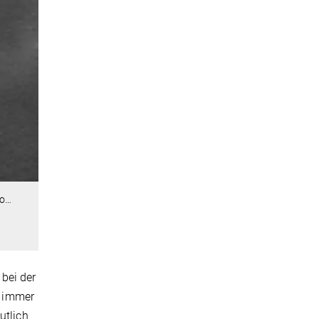
ko
…
bei der
e immer
utlich