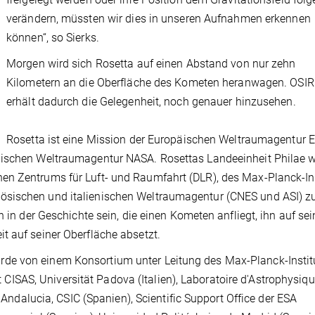
verändern, müssten wir dies in unseren Aufnahmen erkennen
können“, so Sierks.
Morgen wird sich Rosetta auf einen Abstand von nur zehn
Kilometern an die Oberfläche des Kometen heranwagen. OSIR
erhält dadurch die Gelegenheit, noch genauer hinzusehen.
Rosetta ist eine Mission der Europäischen Weltraumagentur 
anischen Weltraumagentur NASA. Rosettas Landeeinheit Philae 
en Zentrums für Luft- und Raumfahrt (DLR), des Max-Planck-Ins
ösischen und italienischen Weltraumagentur (CNES und ASI) z
n in der Geschichte sein, die einen Kometen anfliegt, ihn auf se
t auf seiner Oberfläche absetzt.
de von einem Konsortium unter Leitung des Max-Planck-Institu
SAS, Universität Padova (Italien), Laboratoire d'Astrophysiqu
e Andalucia, CSIC (Spanien), Scientific Support Office der ESA