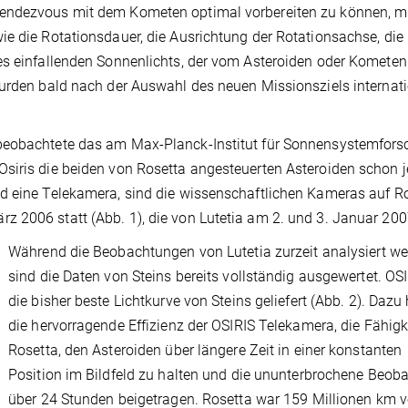
Rendezvous mit dem Kometen optimal vorbereiten zu können, 
ie die Rotationsdauer, die Ausrichtung der Rotationsachse, die
es einfallenden Sonnenlichts, der vom Asteroiden oder Kometen
wurden bald nach der Auswahl des neuen Missionsziels internat
 beobachtete das am Max-Planck-Institut für Sonnensystemfor
siris die beiden von Rosetta angesteuerten Asteroiden schon j
d eine Telekamera, sind die wissenschaftlichen Kameras auf Ro
 2006 statt (Abb. 1), die von Lutetia am 2. und 3. Januar 200
Während die Beobachtungen von Lutetia zurzeit analysiert we
sind die Daten von Steins bereits vollständig ausgewertet. OS
die bisher beste Lichtkurve von Steins geliefert (Abb. 2). Daz
die hervorragende Effizienz der OSIRIS Telekamera, die Fähigk
Rosetta, den Asteroiden über längere Zeit in einer konstanten
Position im Bildfeld zu halten und die ununterbrochene Beob
über 24 Stunden beigetragen. Rosetta war 159 Millionen km 