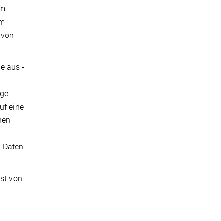
km
km
 von
e aus -
ige
uf eine
nen
S-Daten
ist von