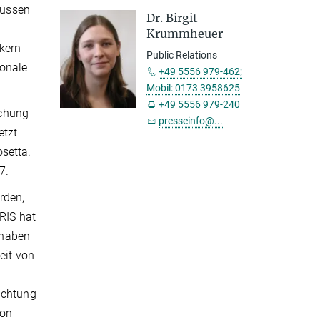
müssen
Dr. Birgit
Krummheuer
kern
Public Relations
ionale
+49 5556 979-462;
Mobil: 0173 3958625
+49 5556 979-240
schung
presseinfo@...
etzt
setta.
7.
rden,
IRIS hat
u haben
eit von
achtung
von