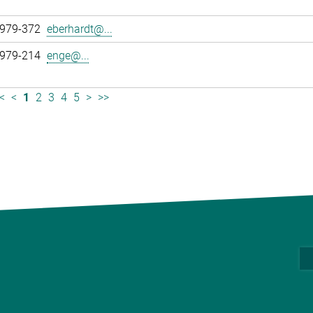
 979-372
eberhardt@...
 979-214
enge@...
<
<
1
2
3
4
5
>
>>