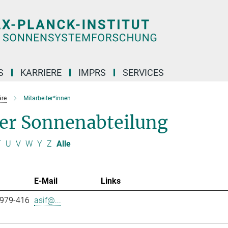
S
KARRIERE
IMPRS
SERVICES
äre
Mitarbeiter*innen
der Sonnenabteilung
T
U
V
W
Y
Z
Alle
E-Mail
Links
 979-416
asif@...