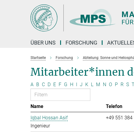
Hauptinhalt
ÜBER UNS
FORSCHUNG
AKTUELLE
Startseite
Forschung
Abteilung: Sonne und Heliosph
Mitarbeiter*innen 
A
B
C
D
E
F
G
H
I
J
K
L
M
N
O
P
R
S
Name
Telefon
Iqbal Hossan Asif
+49 551 384
Ingenieur