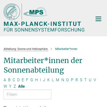
Hauptinhalt
Abteilung: Sonne und Heliosphäre
Mitarbeiter*innen
Mitarbeiter*innen der
Sonnenabteilung
A
B
C
D
E
F
G
H
I
J
K
L
M
N
O
P
R
S
T
U
V
W
Y
Z
Alle