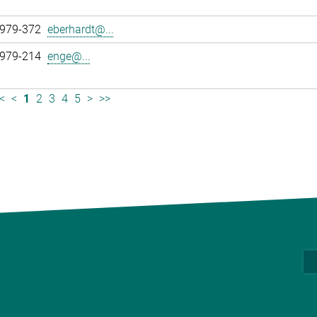
 979-372
eberhardt@...
 979-214
enge@...
<
<
1
2
3
4
5
>
>>