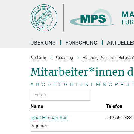
Hauptinhalt
ÜBER UNS
FORSCHUNG
AKTUELLE
Startseite
Forschung
Abteilung: Sonne und Heliosph
Mitarbeiter*innen 
A
B
C
D
E
F
G
H
I
J
K
L
M
N
O
P
R
S
Name
Telefon
Iqbal Hossan Asif
+49 551 384
Ingenieur