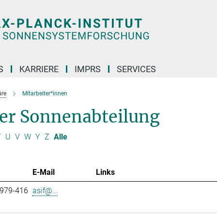
S
KARRIERE
IMPRS
SERVICES
äre
Mitarbeiter*innen
der Sonnenabteilung
T
U
V
W
Y
Z
Alle
E-Mail
Links
 979-416
asif@...