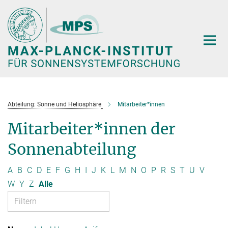
Hauptinhalt
Abteilung: Sonne und Heliosphäre
Mitarbeiter*innen
Mitarbeiter*innen der
Sonnenabteilung
A
B
C
D
E
F
G
H
I
J
K
L
M
N
O
P
R
S
T
U
V
W
Y
Z
Alle