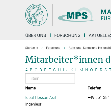
Hauptinhalt
ÜBER UNS
FORSCHUNG
AKTUELLE
Startseite
Forschung
Abteilung: Sonne und Heliosph
Mitarbeiter*innen 
A
B
C
D
E
F
G
H
I
J
K
L
M
N
O
P
R
S
Name
Telefon
Iqbal Hossan Asif
+49 551 384
Ingenieur