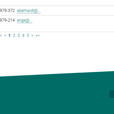
 979-372
eberhardt@...
 979-214
enge@...
<
<
1
2
3
4
5
>
>>