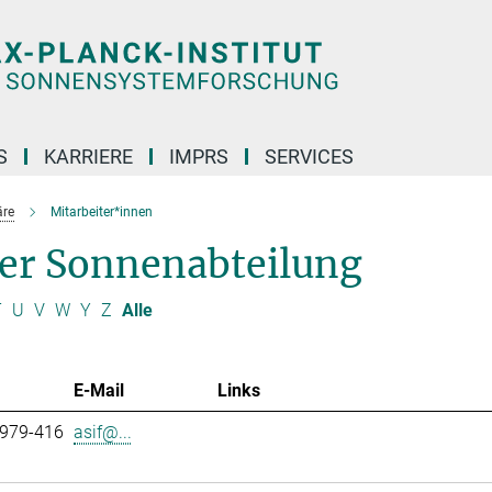
S
KARRIERE
IMPRS
SERVICES
äre
Mitarbeiter*innen
der Sonnenabteilung
T
U
V
W
Y
Z
Alle
E-Mail
Links
 979-416
asif@...