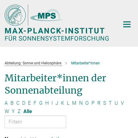
Hauptinhalt
Abteilung: Sonne und Heliosphäre
Mitarbeiter*innen
Mitarbeiter*innen der
Sonnenabteilung
A
B
C
D
E
F
G
H
I
J
K
L
M
N
O
P
R
S
T
U
V
W
Y
Z
Alle